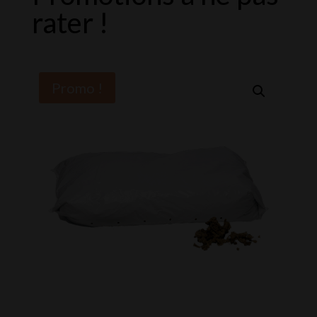
rater !
Promo !