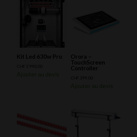
Kit Led 630w Pro
Orora –
TouchScreen
CHF
1'990.00
Controller
Ajouter au devis
CHF
399.00
Ajouter au devis