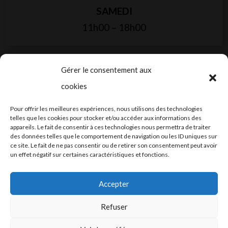
SAMEDI
11h00 – 18h00
Gérer le consentement aux
cookies
2024-2025 ©
Let’s Grow
, tous droits
Pour offrir les meilleures expériences, nous utilisons des technologies
réservés – Conception web by
Moovent
–
telles que les cookies pour stocker et/ou accéder aux informations des
appareils. Le fait de consentir à ces technologies nous permettra de traiter
Hébergement et mail
Infomaniak
des données telles que le comportement de navigation ou les ID uniques sur
ce site. Le fait de ne pas consentir ou de retirer son consentement peut avoir
un effet négatif sur certaines caractéristiques et fonctions.
Accepter
Refuser
Conditions générales