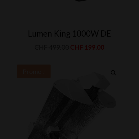
Lumen King 1000W DE
Le
Le
CHF
499.00
CHF
199.00
prix
prix
initial
actuel
Promo !
était :
est :
CHF 499.00.
CHF 199.00