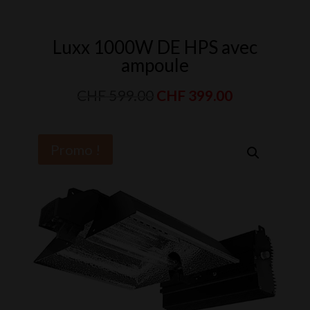
Luxx 1000W DE HPS avec
ampoule
Le
Le
CHF
599.00
CHF
399.00
prix
prix
initial
actuel
Promo !
était :
est :
CHF 599.00.
CHF 399.00