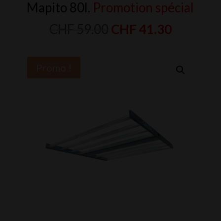
Mapito 80l.
Promotion spécial
Le
Le
CHF
59.00
CHF
41.30
prix
prix
initial
actuel
Promo !
était :
est :
CHF 59.00.
CHF 41.3