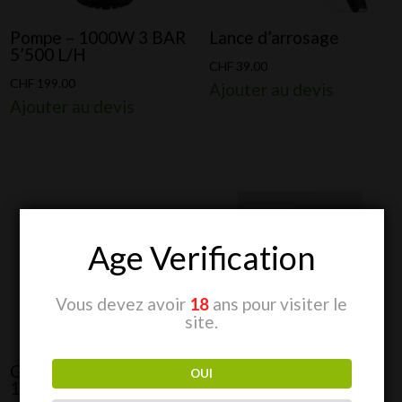
Pompe – 1000W 3 BAR
Lance d’arrosage
5’500 L/H
CHF
39.00
CHF
199.00
Ajouter au devis
Ajouter au devis
Age Verification
Vous devez avoir
18
ans pour visiter le
site.
GrowTool – Grow Table
GrowTool – Grow Rack
OUI
1.2
1.2 / 25