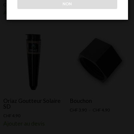
NON
CHF
139.00
CHF
199.00
Ajouter au devis
Ajouter au devis
Oriaz Goutteur Solaire
Bouchon
SD
Plage
CHF
3.90
–
CHF
4.90
CHF
4.90
de
Ajouter au devis
prix :
CHF 3.90