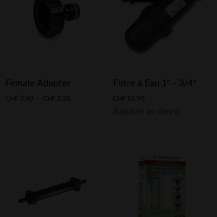
Female Adapter
Filtre à Eau 1″ – 3/4″
Plage
CHF
2.90
–
CHF
3.20
CHF
15.90
Ajouter au devis
de
prix :
CHF 2.90
à
CHF 3.20