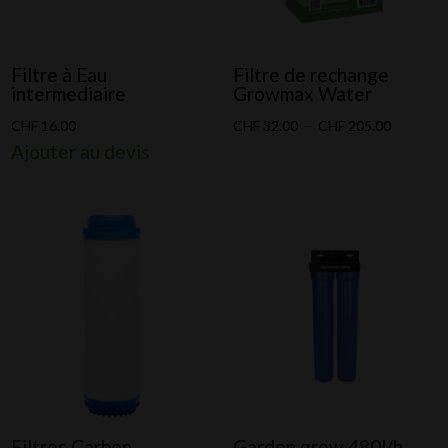
Filtre à Eau
Filtre de rechange
intermediaire
Growmax Water
Plage
CHF
16.00
CHF
32.00
–
CHF
205.00
Ajouter au devis
de
prix :
CHF 32.0
à
CHF 205.
Filtres Carbon,
Garden grow 480l/h