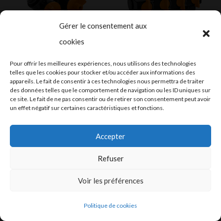
Gérer le consentement aux
cookies
Pour offrir les meilleures expériences, nous utilisons des technologies
Nourrisse 2x
Nourrisse 4x
telles que les cookies pour stocker et/ou accéder aux informations des
appareils. Le fait de consentir à ces technologies nous permettra de traiter
CHF
12.00
CHF
35.00
des données telles que le comportement de navigation ou les ID uniques sur
Ajouter au devis
Ajouter au devis
ce site. Le fait de ne pas consentir ou de retirer son consentement peut avoir
un effet négatif sur certaines caractéristiques et fonctions.
Accepter
Refuser
Voir les préférences
Politique de cookies