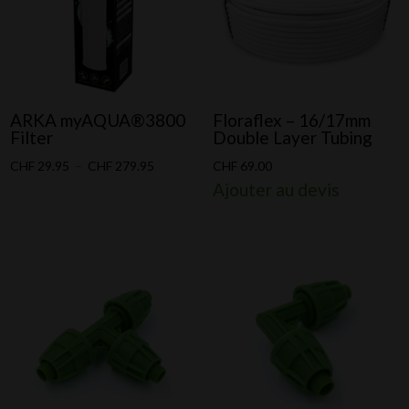
ARKA myAQUA®3800
Floraflex – 16/17mm
Filter
Double Layer Tubing
Plage
CHF
29.95
–
CHF
279.95
CHF
69.00
Ajouter au devis
de
prix :
CHF 29.95
à
CHF 279.95