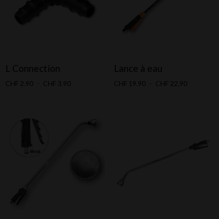
L Connection
Lance à eau
Plage
Plage
CHF
2.90
–
CHF
3.90
CHF
19.90
–
CHF
22.90
de
de
prix :
prix :
CHF 2.90
CHF 19.90
à
à
CHF 3.90
CHF 22.90