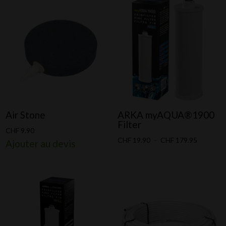
Air Stone
ARKA myAQUA®1900
Filter
CHF
9.90
Plage
CHF
19.90
–
CHF
179.95
Ajouter au devis
de
prix :
CHF 19.9
à
CHF 179.