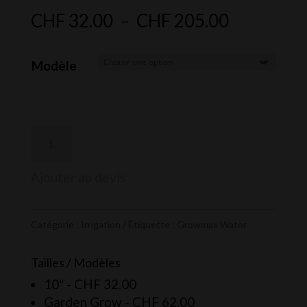
Plage
CHF
32.00
–
CHF
205.00
de
prix :
Modèle
CHF 32.0
à
CHF 205.
Ajouter au devis
Catégorie :
Irrigation
Étiquette :
Growmax Water
Tailles / Modèles
10" -
CHF
32.00
Garden Grow -
CHF
62.00