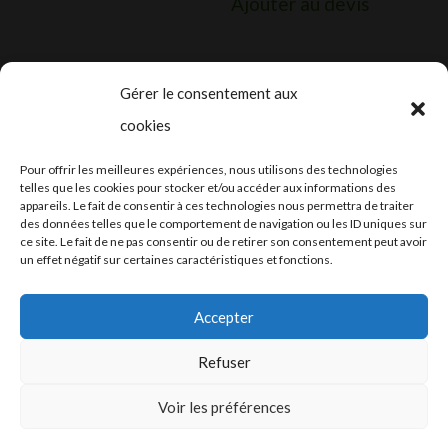
Ajouter au devis
Gérer le consentement aux
cookies
2024-2025 ©
Let’s Grow
, tous droits
Pour offrir les meilleures expériences, nous utilisons des technologies
réservés – Conception web by
Moovent
–
telles que les cookies pour stocker et/ou accéder aux informations des
appareils. Le fait de consentir à ces technologies nous permettra de traiter
Hébergement et mail
Infomaniak
des données telles que le comportement de navigation ou les ID uniques sur
ce site. Le fait de ne pas consentir ou de retirer son consentement peut avoir
un effet négatif sur certaines caractéristiques et fonctions.
Accepter
Refuser
Conditions générales
Voir les préférences