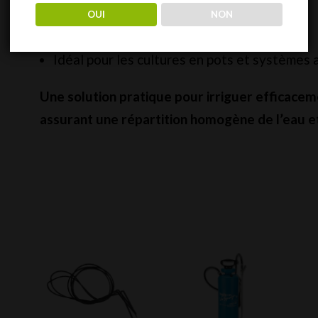
Installation rapide et simple
OUI
NON
Compatible avec les systèmes FloraFlex
Débit régulier et précis
Idéal pour les cultures en pots et systèmes
Une solution pratique pour irriguer efficacem
assurant une répartition homogène de l’eau e