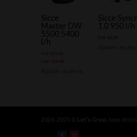
Sicce
Sicce Sync
Master DW
1.0 950 l/h
5500 5400
CHF
54.00
l/h
Ajouter au dev
Le
CHF
199.00
prix
Le
CHF
119.40
initial
prix
Ajouter au devis
était :
actuel
CHF 199.00.
est :
CHF 119.40.
2024-2025 ©
Let’s Grow
, tous droi