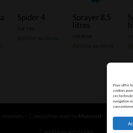
ra
Spider 4
Sprayer 8,5
S
litres
l
CHF
3.90
CHF
89.00
C
Ajouter au devis
is
Ajouter au devis
Aj
Pour offrir 
cookies pour
ces technolo
navigation ou
consentement
ts réservés – Conception web by
Moovent
– Hébergem
Ac
Conditions générales