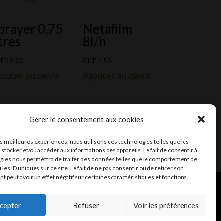
prayer 0,75
Netafilm
itres
8l/h
HF
12.00
CHF
1.50
outer au devis
Ajouter au devis
Gérer le consentement aux cookies
les meilleures expériences, nous utilisons des technologies telles que les
 stocker et/ou accéder aux informations des appareils. Le fait de consentir à
gies nous permettra de traiter des données telles que le comportement de
 les ID uniques sur ce site. Le fait de ne pas consentir ou de retirer son
 peut avoir un effet négatif sur certaines caractéristiques et fonctions.
ent et mail
Infomaniak
cepter
Refuser
Voir les préférences