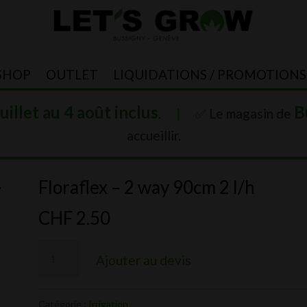
SHOP
OUTLET
LIQUIDATIONS / PROMOTIONS
juillet au 4 août inclus
B
.
|
✅ Le magasin de
accueillir.
Floraflex – 2 way 90cm 2 l/h
y
CHF
2.50
quantité
Ajouter au devis
de
Floraflex
Catégorie :
Irrigation