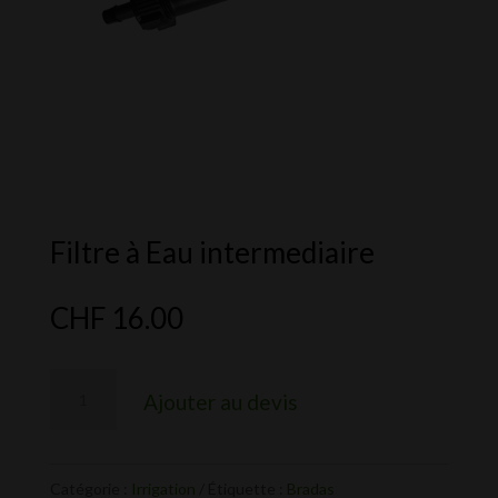
Filtre à Eau intermediaire
CHF
16.00
quantité
Ajouter au devis
de
Filtre
à
Catégorie :
Irrigation
Étiquette :
Bradas