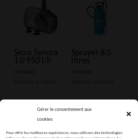
Sicce Syncra
Sprayer 8,5
1.0 950 l/h
litres
CHF
54.00
CHF
89.00
Ajouter au devis
Ajouter au devis
Gérer le consentement aux
cookies
2024-2025 ©
Let’s Grow
, tous droits
Pour offrir les meilleures expériences, nous utilisons des technologies
réservés – Conception web by
Moovent
–