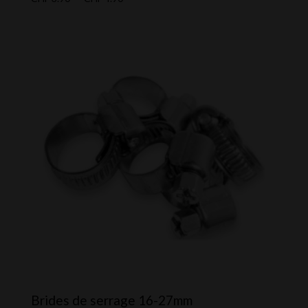
de
prix :
CHF 3.90
à
CHF 4.90
Brides de serrage 16-27mm