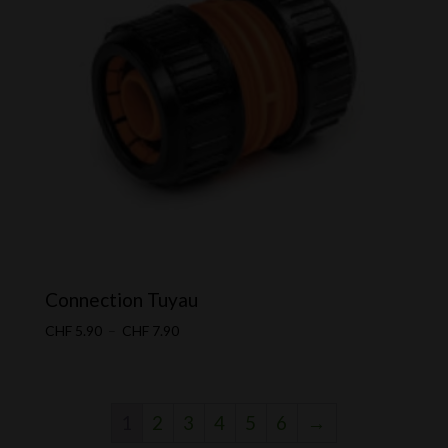
Connection Tuyau
Plage
CHF
5.90
–
CHF
7.90
de
prix :
CHF 5.90
1
2
3
4
5
6
→
à
CHF 7.90