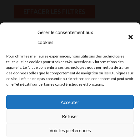
EFFACER LES FILTRES
Gérer le consentement aux
cookies
2024-2025 ©
Let’s Grow
, tous droits
Pour offrir les meilleures expériences, nous utilisons des technologies
réservés – Conception web by
Moovent
–
telles que les cookies pour stocker et/ou accéder aux informations des
appareils. Le fait de consentir à ces technologies nous permettra de traiter
Hébergement et mail
Infomaniak
des données telles que le comportement de navigation ou les ID uniques sur
ce site. Le fait de ne pas consentir ou de retirer son consentement peut avoir
un effet négatif sur certaines caractéristiques et fonctions.
Accepter
Refuser
Conditions générales
Voir les préférences