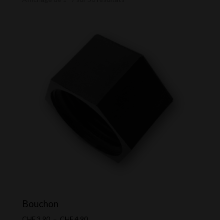
Bouchon
Plage
CHF
3.90
–
CHF
4.90