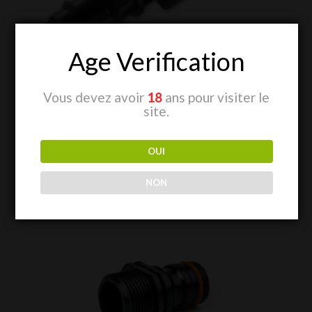
Age Verification
Vous devez avoir
18
ans pour visiter le
Connection avec Valve
site.
Plage
CHF
4.50
–
CHF
4.90
de
OUI
prix :
CHF 4.50
NON
à
CHF 4.90