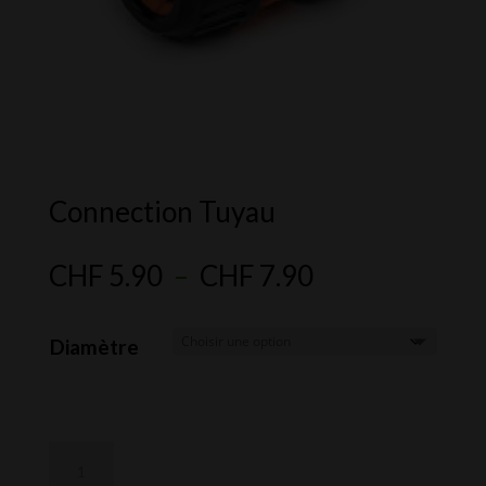
Connection Tuyau
Plage
CHF
5.90
–
CHF
7.90
de
prix :
Diamètre
CHF 5.90
à
CHF 7.90