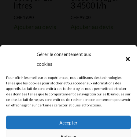
litres
3 4500 l/h
CHF
19.90
CHF
99.00
Ajouter au devis
Ajouter au devis
Gérer le consentement aux
cookies
2024-2025 ©
Let’s Grow
, tous droits
Pour offrir les meilleures expériences, nous utilisons des technologies
réservés – Conception web by
Moovent
–
telles que les cookies pour stocker et/ou accéder aux informations des
appareils. Le fait de consentir à ces technologies nous permettra de traiter
Hébergement et mail
Infomaniak
des données telles que le comportement de navigation ou les ID uniques sur
ce site. Le fait de ne pas consentir ou de retirer son consentement peut avoir
un effet négatif sur certaines caractéristiques et fonctions.
Accepter
Refuser