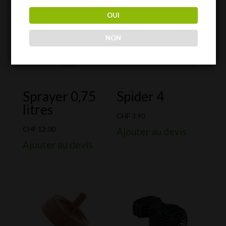
OUI
NON
Sprayer 0,75
Spider 4
litres
CHF
3.90
CHF
12.00
Ajouter au devis
Ajouter au devis