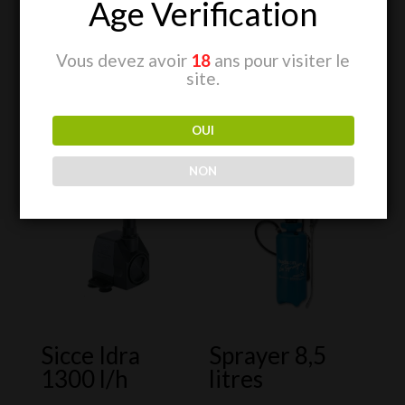
Age Verification
Vous devez avoir
18
ans pour visiter le
site.
OUI
Produits similaires
NON
Sicce Idra
Sprayer 8,5
1300 l/h
litres