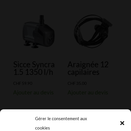
était :
est :
CHF 199.00.
CHF 119.4
Sicce Syncra
Araignée 12
1.5 1350 l/h
capilaires
CHF
59.90
CHF
35.00
Ajouter au devis
Ajouter au devis
Gérer le consentement aux
cookies