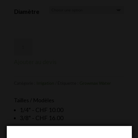
de
prix :
Diamètre
CHF 10.00
à
CHF 16.00
Ajouter au devis
Catégorie :
Irrigation
Étiquette :
Growmax Water
Tailles / Modèles
1/4" -
CHF
10.00
3/8" -
CHF
16.00
Plus d’informations sur le produit