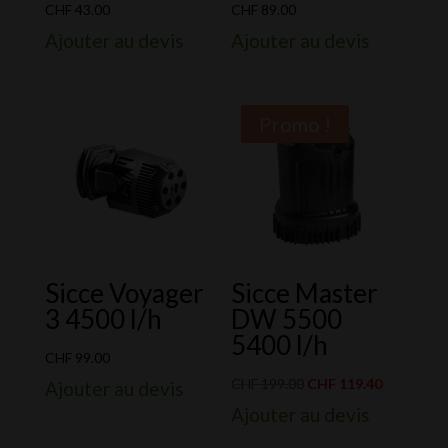
CHF
43.00
CHF
89.00
Ajouter au devis
Ajouter au devis
Promo !
Sicce Voyager
Sicce Master
3 4500 l/h
DW 5500
5400 l/h
CHF
99.00
Le
Le
CHF
199.00
CHF
119.40
Ajouter au devis
prix
prix
Ajouter au devis
initial
actuel