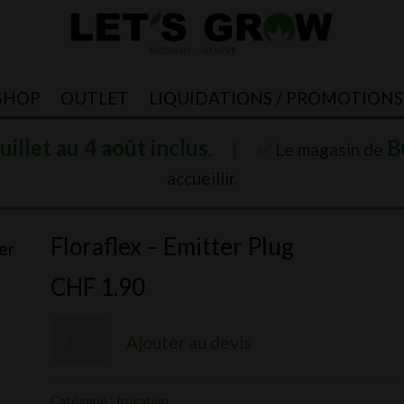
SHOP
OUTLET
LIQUIDATIONS / PROMOTIONS
juillet au 4 août inclus
B
.
|
✅ Le magasin de
accueillir.
Floraflex – Emitter Plug
er
CHF
1.90
quantité
Ajouter au devis
de
Floraflex
Catégorie :
Irrigation