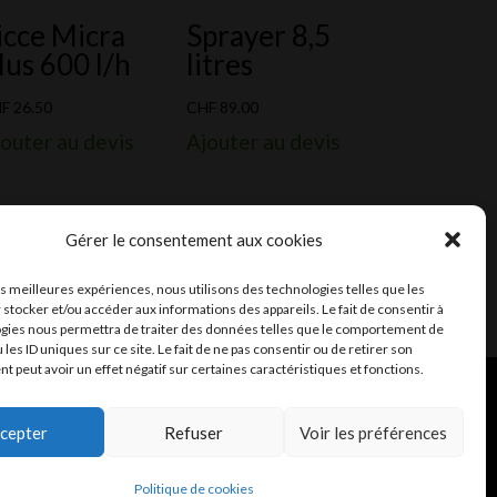
icce Micra
Sprayer 8,5
lus 600 l/h
litres
HF
26.50
CHF
89.00
outer au devis
Ajouter au devis
Gérer le consentement aux cookies
les meilleures expériences, nous utilisons des technologies telles que les
 stocker et/ou accéder aux informations des appareils. Le fait de consentir à
gies nous permettra de traiter des données telles que le comportement de
 les ID uniques sur ce site. Le fait de ne pas consentir ou de retirer son
 peut avoir un effet négatif sur certaines caractéristiques et fonctions.
ent et mail
Infomaniak
cepter
Refuser
Voir les préférences
Fiches de données de sécurité (FDS)
Politique de cookies