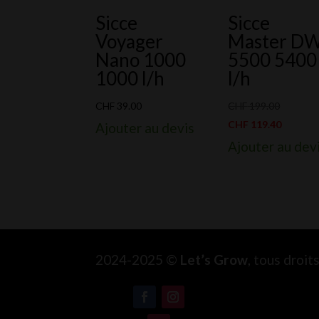
Sicce
Sicce
Voyager
Master D
Nano 1000
5500 5400
1000 l/h
l/h
Le
CHF
39.00
CHF
199.00
prix
Le
CHF
119.40
Ajouter au devis
initial
prix
Ajouter au dev
était :
actuel
CHF 199.
est :
CHF 119
2024-2025 ©
Let’s Grow
, tous droi