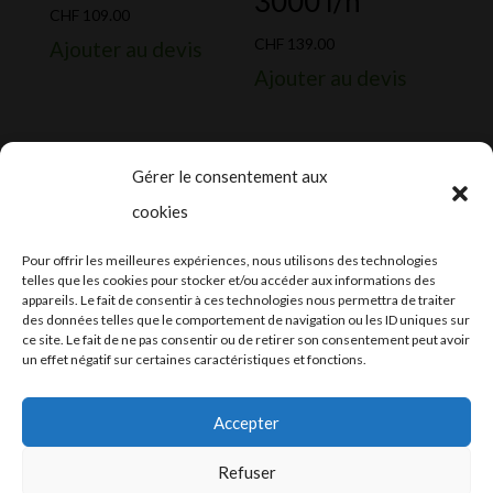
3000 l/h
CHF
109.00
CHF
139.00
Ajouter au devis
Ajouter au devis
Gérer le consentement aux
cookies
2024-2025 ©
Let’s Grow
, tous droits
Pour offrir les meilleures expériences, nous utilisons des technologies
réservés – Conception web by
Moovent
–
telles que les cookies pour stocker et/ou accéder aux informations des
appareils. Le fait de consentir à ces technologies nous permettra de traiter
Hébergement et mail
Infomaniak
des données telles que le comportement de navigation ou les ID uniques sur
ce site. Le fait de ne pas consentir ou de retirer son consentement peut avoir
un effet négatif sur certaines caractéristiques et fonctions.
Accepter
Refuser