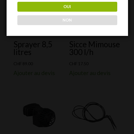
OUI
NON
Sprayer 8,5
Sicce Mimouse
litres
300 l/h
CHF
89.00
CHF
17.50
Ajouter au devis
Ajouter au devis