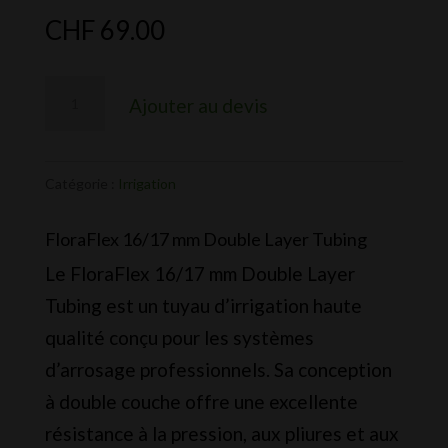
CHF
69.00
quantité
Ajouter au devis
de
Floraflex
-
Catégorie :
Irrigation
16/17mm
FloraFlex 16/17 mm Double Layer Tubing
Double
Le FloraFlex 16/17 mm Double Layer
Layer
Tubing est un tuyau d’irrigation haute
Tubing
qualité conçu pour les systèmes
d’arrosage professionnels. Sa conception
à double couche offre une excellente
résistance à la pression, aux pliures et aux