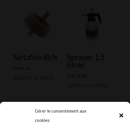
Netafilm 8l/h
Sprayer 1,5
litres
CHF
1.50
CHF
19.90
Ajouter au devis
Ajouter au devis
Gérer le consentement aux
cookies
2024-2025 ©
Let’s Grow
, tous droits