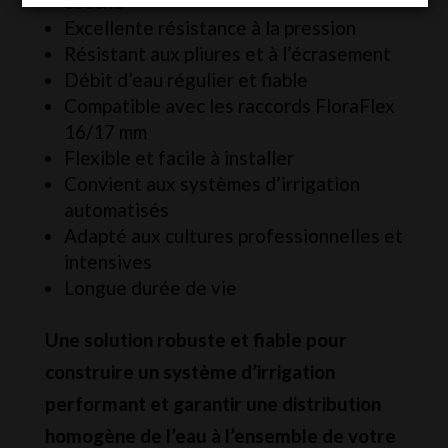
couche
Excellente résistance à la pression
Résistant aux pliures et à l’écrasement
Débit d’eau régulier et fiable
Compatible avec les raccords FloraFlex
16/17 mm
Flexible et facile à installer
Convient aux systèmes d’irrigation
automatisés
Adapté aux cultures professionnelles et
intensives
Longue durée de vie
Une solution robuste et fiable pour
construire un système d’irrigation
performant et garantir une distribution
homogène de l’eau à l’ensemble de votre