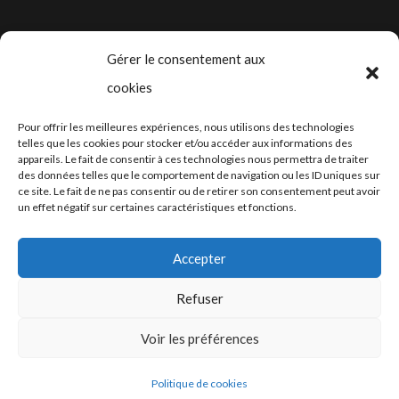
Gérer le consentement aux
cookies
2024-2025 ©
Let’s Grow
, tous droits
Pour offrir les meilleures expériences, nous utilisons des technologies
réservés – Conception web by
Moovent
–
telles que les cookies pour stocker et/ou accéder aux informations des
appareils. Le fait de consentir à ces technologies nous permettra de traiter
Hébergement et mail
Infomaniak
des données telles que le comportement de navigation ou les ID uniques sur
ce site. Le fait de ne pas consentir ou de retirer son consentement peut avoir
un effet négatif sur certaines caractéristiques et fonctions.
Accepter
Refuser
Conditions générales
Voir les préférences
Politique de cookies
Fiches de données de sécurité (FDS)