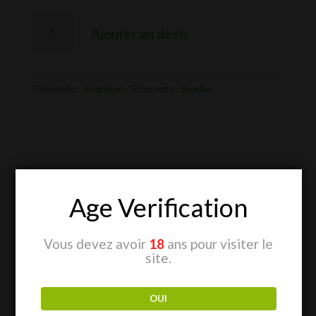
quantité
Ajouter au devis
de
Débit
mètre
Catégorie :
Irrigation
Étiquette :
Bradas
Produits similaires
Age Verification
Vous devez avoir
18
ans pour visiter le
site.
OUI