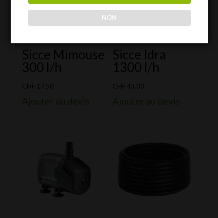
NON
Sicce Mimouse
Sicce Idra
300 l/h
1300 l/h
CHF
17.50
CHF
43.00
Ajouter au devis
Ajouter au devis