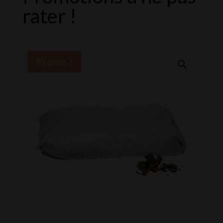
rater !
Promo !