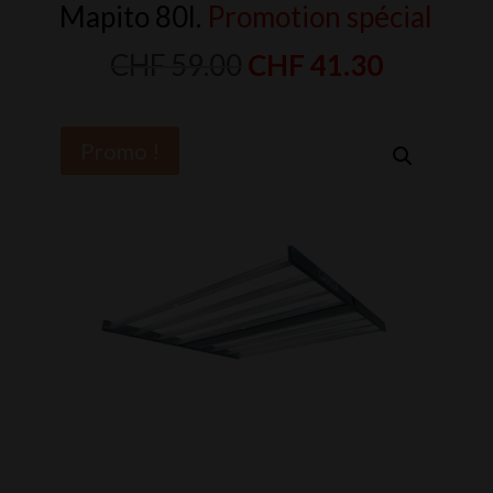
Mapito 80l.
Promotion spécial
Le
Le
CHF
59.00
CHF
41.30
prix
prix
initial
actuel
Promo !
était :
est :
CHF 59.00.
CHF 41.3