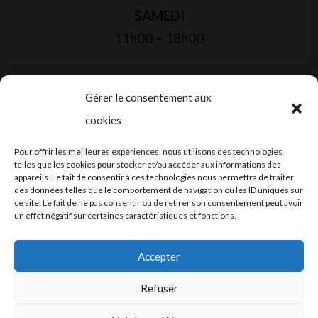
SAMEDI
11h00 – 18h00
Gérer le consentement aux
cookies
2024-2025 ©
Let’s Grow
, tous droits
Pour offrir les meilleures expériences, nous utilisons des technologies
réservés – Conception web by
Moovent
–
telles que les cookies pour stocker et/ou accéder aux informations des
appareils. Le fait de consentir à ces technologies nous permettra de traiter
Hébergement et mail
Infomaniak
des données telles que le comportement de navigation ou les ID uniques sur
ce site. Le fait de ne pas consentir ou de retirer son consentement peut avoir
un effet négatif sur certaines caractéristiques et fonctions.
Accepter
Refuser
Conditions générales