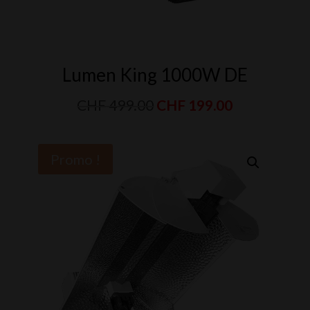
Lumen King 1000W DE
Le
Le
CHF
499.00
CHF
199.00
prix
prix
initial
actuel
Promo !
était :
est :
CHF 499.00.
CHF 199.00