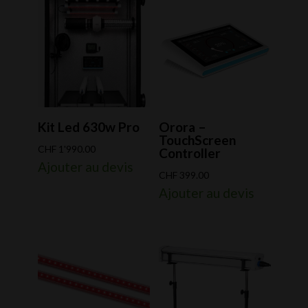
Kit Led 630w Pro
Orora –
TouchScreen
CHF
1'990.00
Controller
Ajouter au devis
CHF
399.00
Ajouter au devis