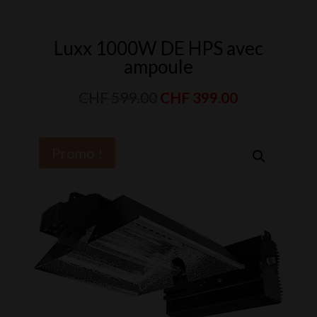
Luxx 1000W DE HPS avec
ampoule
Le
Le
CHF
599.00
CHF
399.00
prix
prix
initial
actuel
Promo !
était :
est :
CHF 599.00.
CHF 399.00