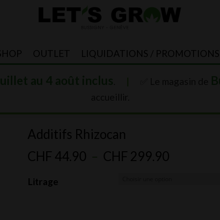
SHOP
OUTLET
LIQUIDATIONS / PROMOTIONS
juillet au 4 août inclus
B
.
|
✅ Le magasin de
accueillir.
Additifs Rhizocan
Plage
CHF
44.90
–
CHF
299.90
de
Litrage
prix :
CHF 44.
à