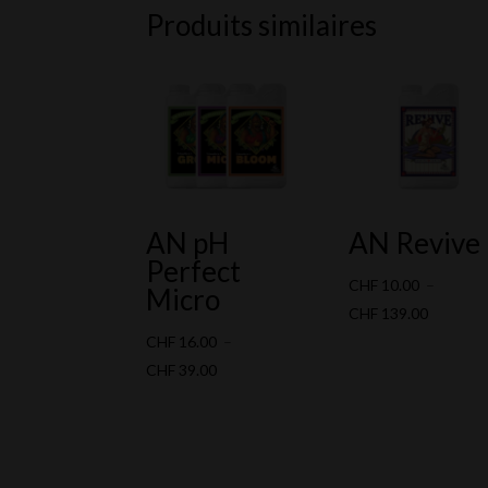
Produits similaires
AN pH
AN Revive
Perfect
CHF
10.00
–
Micro
Plage
CHF
139.00
de
CHF
16.00
–
Plage
prix :
CHF
39.00
de
CHF 10.
prix :
à
CHF 16.00
CHF 139
à