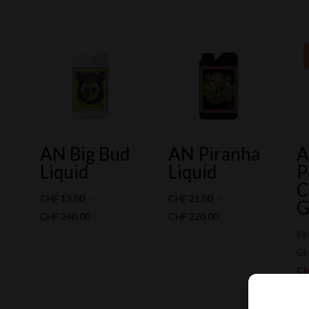
AN Big Bud
AN Piranha
A
Liquid
Liquid
P
C
CHF
13.00
–
CHF
21.00
–
G
Plage
Plage
CHF
240.00
CHF
220.00
de
de
C
00
prix :
prix :
C
CHF 13.00
CHF 21.00
C
.00
à
à
C
CHF 240.00
CHF 220.00