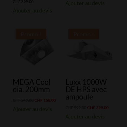
prix
prix
CHF
399.00
Ajouter au devis
initial
actuel
Ajouter au devis
était :
est :
CHF 49.00.
CHF 38.00.
Promo !
Promo !
MEGA Cool
Luxx 1000W
dia. 200mm
DE HPS avec
ampoule
Le
Le
CHF
249.00
CHF
158.00
prix
prix
Le
Le
CHF
599.00
CHF
399.00
Ajouter au devis
initial
actuel
prix
prix
Ajouter au devis
était :
est :
initial
actuel