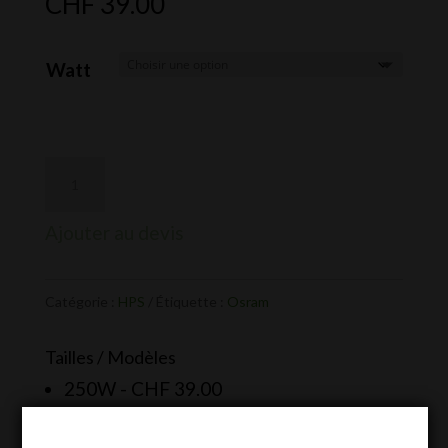
CHF
39.00
Watt
Ajouter au devis
Catégorie :
HPS
Étiquette :
Osram
Tailles / Modèles
250W -
CHF
39.00
400W -
CHF
39.00