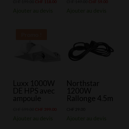
Le
Le
Le
Le
CHF
199.00
CHF
118.00
CHF
149.00
CHF
59.00
prix
prix
prix
prix
Ajouter au devis
Ajouter au devis
initial
actuel
initial
actuel
était :
est :
était :
est :
CHF 199.00.
CHF 118.00.
CHF 149.00.
CHF 59.00.
Promo !
Luxx 1000W
Northstar
DE HPS avec
1200W
ampoule
Rallonge 4.5m
Le
Le
CHF
599.00
CHF
399.00
CHF
29.00
prix
prix
Ajouter au devis
Ajouter au devis
initial
actuel