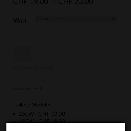
Plage
CHF
19.00
–
CHF
23.00
de
prix :
Watt
CHF 19.00
à
CHF 23.00
Ajouter au devis
Catégorie :
HPS
Tailles / Modèles
250W -
CHF
19.00
400W -
CHF
19.90
600W -
CHF
23.00