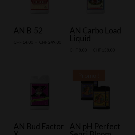
AN B-52
AN Carbo Load
Liquid
Plage
CHF
14.00
–
CHF
249.00
de
Plage
CHF
8.00
–
CHF
158.00
prix :
de
CHF 14.00
prix :
à
CHF 8.00
Promo !
CHF 249.00
à
CHF 158.0
AN Bud Factor
AN pH Perfect
X
Sensi Bloom