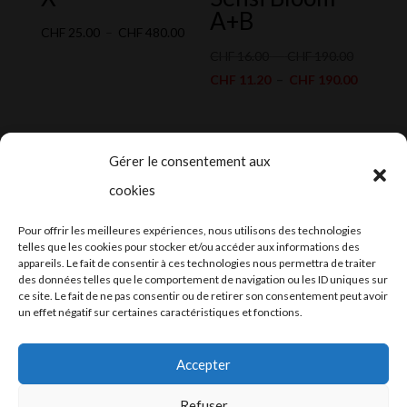
A+B
Plage
CHF
25.00
–
CHF
480.00
de
Plage
CHF
16.00
–
CHF
190.00
prix :
de
Plage
CHF
11.20
–
CHF
190.00
CHF 25.00
prix :
de
à
CHF 16.0
prix :
CHF 480.00
à
CHF 11.
Gérer le consentement aux
CHF 190.
à
cookies
CHF 190
2024-2025 ©
Let’s Grow
, tous droits
Pour offrir les meilleures expériences, nous utilisons des technologies
réservés – Conception web by
Moovent
–
telles que les cookies pour stocker et/ou accéder aux informations des
appareils. Le fait de consentir à ces technologies nous permettra de traiter
Hébergement et mail
Infomaniak
des données telles que le comportement de navigation ou les ID uniques sur
ce site. Le fait de ne pas consentir ou de retirer son consentement peut avoir
un effet négatif sur certaines caractéristiques et fonctions.
Accepter
Refuser