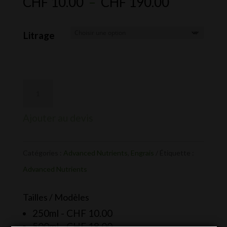
Plage
CHF
10.00
–
CHF
190.00
de
prix :
Litrage
CHF 10.0
à
CHF 190.
Ajouter au devis
Catégories :
Advanced Nutrients
,
Engrais
Étiquette :
Advanced Nutrients
Tailles / Modèles
250ml -
CHF
10.00
500ml -
CHF
18.00