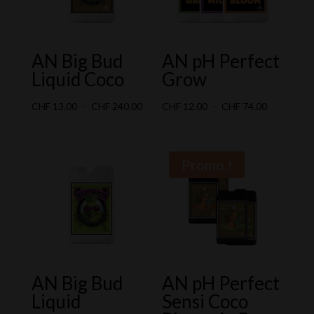
AN Big Bud
AN pH Perfect
Liquid Coco
Grow
Plage
Plage
CHF
13.00
–
CHF
240.00
CHF
12.00
–
CHF
74.00
de
de
prix :
prix :
CHF 13.00
CHF 12.00
Promo !
à
à
CHF 240.00
CHF 74.00
AN Big Bud
AN pH Perfect
Liquid
Sensi Coco