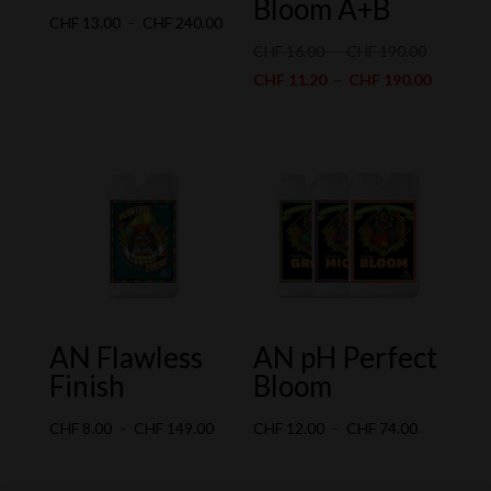
Bloom A+B
Plage
CHF
13.00
–
CHF
240.00
de
Plage
CHF
16.00
–
CHF
190.00
prix :
de
Plage
CHF
11.20
–
CHF
190.00
CHF 13.00
prix :
de
à
CHF 16.0
prix :
CHF 240.00
à
CHF 11.
CHF 190.
à
CHF 190
AN Flawless
AN pH Perfect
Finish
Bloom
Plage
Plage
CHF
8.00
–
CHF
149.00
CHF
12.00
–
CHF
74.00
de
de
prix :
prix :