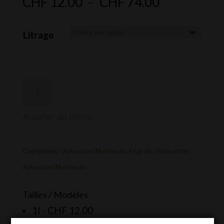
Plage
CHF
12.00
–
CHF
74.00
de
prix :
Litrage
CHF 12.00
à
CHF 74.00
Ajouter au devis
Catégories :
Advanced Nutrients
,
Engrais
Étiquette :
Advanced Nutrients
Tailles / Modèles
1l -
CHF
12.00
4l -
CHF
39.00