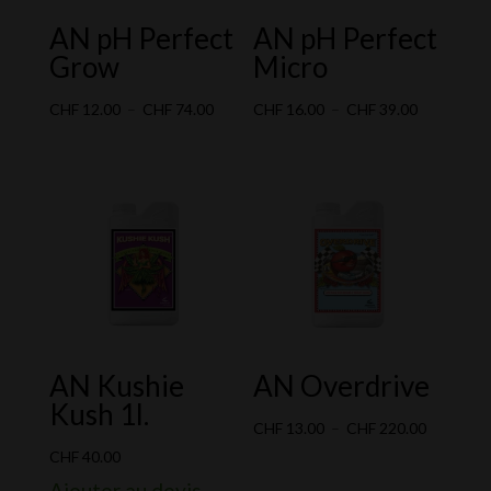
AN pH Perfect
AN pH Perfect
Grow
Micro
Plage
Plage
CHF
12.00
–
CHF
74.00
CHF
16.00
–
CHF
39.00
de
de
prix :
prix :
CHF 12.00
CHF 16.00
à
à
CHF 74.00
CHF 39.00
AN Kushie
AN Overdrive
Kush 1l.
Plage
CHF
13.00
–
CHF
220.00
de
CHF
40.00
prix :
Ajouter au devis