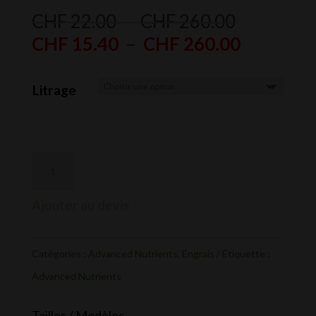
Plage
CHF
22.00
–
CHF
260.00
de
Plage
CHF
15.40
–
CHF
260.00
prix :
de
CHF 22.0
prix :
Litrage
à
CHF 15.
CHF 260.
à
CHF 260
Ajouter au devis
Catégories :
Advanced Nutrients
,
Engrais
Étiquette :
Advanced Nutrients
Tailles / Modèles