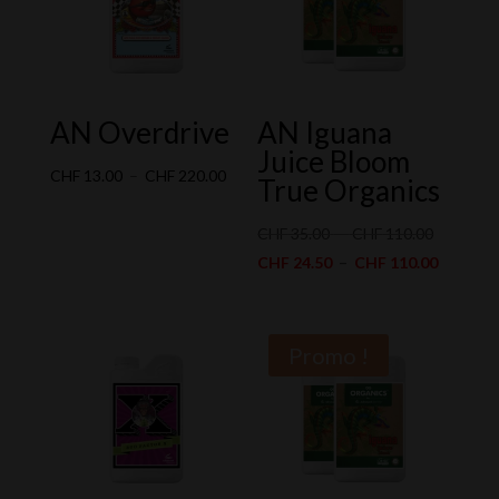
AN Overdrive
AN Iguana
Juice Bloom
Plage
CHF
13.00
–
CHF
220.00
True Organics
de
prix :
Plage
CHF
35.00
–
CHF
110.00
CHF 13.00
de
Plage
CHF
24.50
–
CHF
110.00
à
prix :
de
CHF 220.00
CHF 35.0
prix :
à
CHF 24.
Promo !
CHF 110.
à
CHF 110