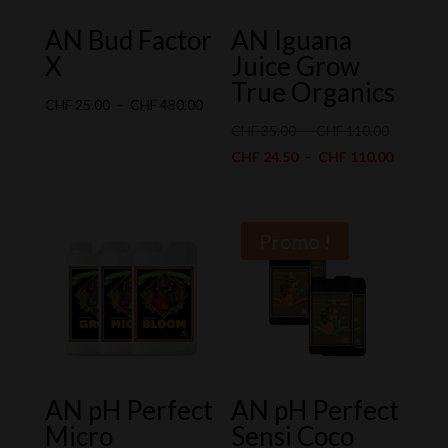
AN Bud Factor
AN Iguana
X
Juice Grow
True Organics
Plage
CHF
25.00
–
CHF
480.00
de
Plage
CHF
35.00
–
CHF
110.00
prix :
de
Plage
CHF
24.50
–
CHF
110.00
CHF 25.00
prix :
de
à
CHF 35.0
prix :
CHF 480.00
à
CHF 24.
Promo !
CHF 110.
à
CHF 110
AN pH Perfect
AN pH Perfect
Micro
Sensi Coco