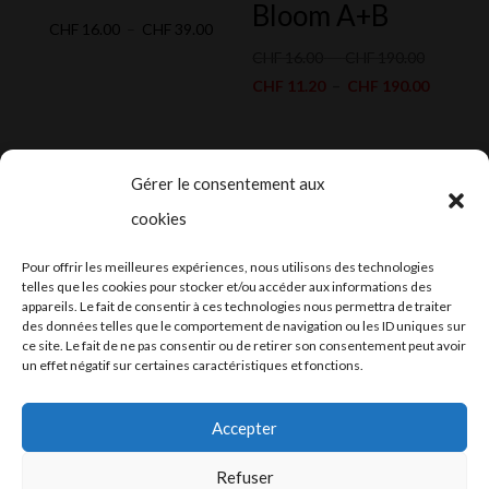
Bloom A+B
Plage
CHF
16.00
–
CHF
39.00
de
Plage
CHF
16.00
–
CHF
190.00
prix :
de
Plage
CHF
11.20
–
CHF
190.00
CHF 16.00
prix :
de
à
CHF 16.0
prix :
CHF 39.00
à
CHF 11.
Gérer le consentement aux
CHF 190.
à
cookies
CHF 190
2024-2025 ©
Let’s Grow
, tous droits
Pour offrir les meilleures expériences, nous utilisons des technologies
réservés – Conception web by
Moovent
–
telles que les cookies pour stocker et/ou accéder aux informations des
appareils. Le fait de consentir à ces technologies nous permettra de traiter
Hébergement et mail
Infomaniak
des données telles que le comportement de navigation ou les ID uniques sur
ce site. Le fait de ne pas consentir ou de retirer son consentement peut avoir
un effet négatif sur certaines caractéristiques et fonctions.
Accepter
Refuser