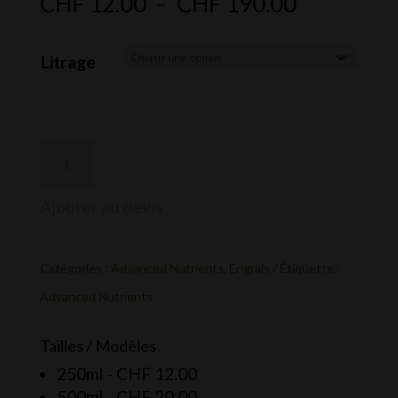
Plage
CHF
12.00
–
CHF
190.00
de
prix :
Litrage
CHF 12.0
à
CHF 190.
Ajouter au devis
Catégories :
Advanced Nutrients
,
Engrais
Étiquette :
Advanced Nutrients
Tailles / Modèles
250ml -
CHF
12.00
500ml -
CHF
20.00