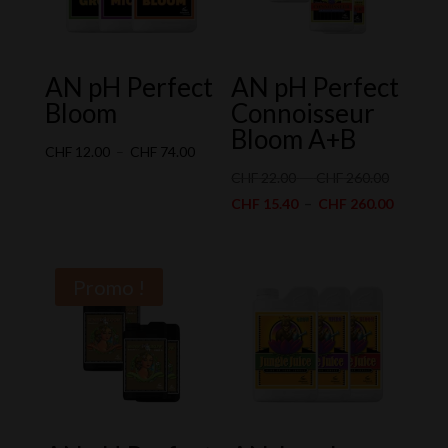
AN pH Perfect
AN pH Perfect
Bloom
Connoisseur
Bloom A+B
Plage
CHF
12.00
–
CHF
74.00
de
Plage
CHF
22.00
–
CHF
260.00
prix :
de
Plage
CHF
15.40
–
CHF
260.00
CHF 12.00
prix :
de
à
CHF 22.0
prix :
CHF 74.00
à
CHF 15.
Promo !
CHF 260.
à
CHF 260