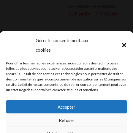
prix :
Plage
CHF
35.00
–
CHF
110.00
CHF 26.00
de
Plage
CHF
24.50
–
CHF
110.00
à
prix :
de
CHF 330.00
CHF 35.0
prix :
à
CHF 24.
Gérer le consentement aux
CHF 110.
à
cookies
CHF 110
2024-2025 ©
Let’s Grow
, tous droits
Pour offrir les meilleures expériences, nous utilisons des technologies
réservés – Conception web by
Moovent
–
telles que les cookies pour stocker et/ou accéder aux informations des
appareils. Le fait de consentir à ces technologies nous permettra de traiter
Hébergement et mail
Infomaniak
des données telles que le comportement de navigation ou les ID uniques sur
ce site. Le fait de ne pas consentir ou de retirer son consentement peut avoir
un effet négatif sur certaines caractéristiques et fonctions.
Accepter
Refuser
Conditions générales