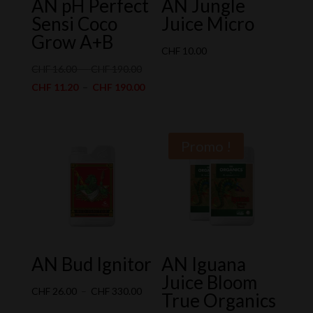
AN pH Perfect
AN Jungle
Sensi Coco
Juice Micro
Grow A+B
CHF
10.00
Plage
CHF
16.00
–
CHF
190.00
de
Plage
CHF
11.20
–
CHF
190.00
prix :
de
CHF 16.00
prix :
à
CHF 11.20
Promo !
CHF 190.00
à
CHF 190.00
AN Bud Ignitor
AN Iguana
Juice Bloom
Plage
CHF
26.00
–
CHF
330.00
True Organics
de