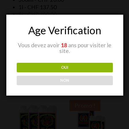
1l -
CHF
137.50
5l -
CHF
190.00
10l -
CHF
190.00
Age Verification
Plus d’informations sur le produit
Vous devez avoir
18
ans pour visiter le
site.
OUI
NON
Produits similaires
Promo !