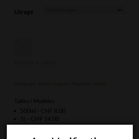
de
prix :
Litrage
CHF 8.00
à
CHF 80.00
Ajouter au devis
Catégories :
Biobizz
,
Engrais
Étiquette :
Biobizz
Tailles / Modèles
500ml -
CHF
8.00
1l. -
CHF
14.00
5l. -
CHF
45.00
10l. -
CHF
80.00