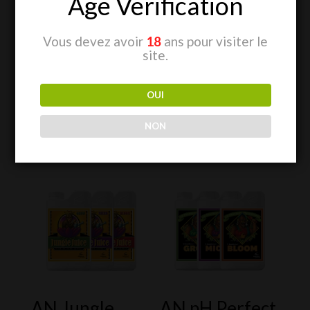
Age Verification
Plus d’informations sur le produit
Vous devez avoir
18
ans pour visiter le
site.
OUI
NON
Produits similaires
AN Jungle
AN pH Perfect