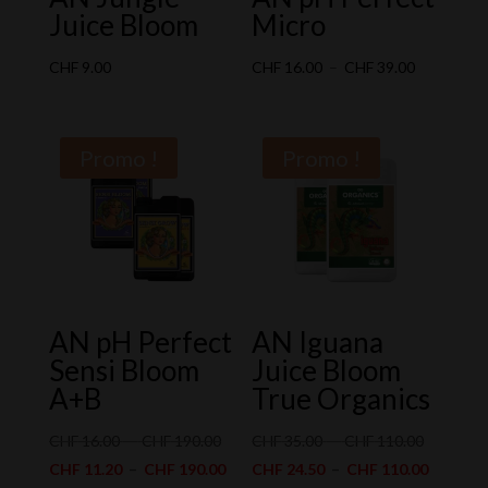
Juice Bloom
Micro
Plage
CHF
9.00
CHF
16.00
–
CHF
39.00
de
prix :
CHF 16.00
Promo !
Promo !
à
CHF 39.00
AN pH Perfect
AN Iguana
Sensi Bloom
Juice Bloom
A+B
True Organics
Plage
Plage
CHF
16.00
–
CHF
190.00
CHF
35.00
–
CHF
110.00
de
Plage
de
Plage
CHF
11.20
–
CHF
190.00
CHF
24.50
–
CHF
110.00