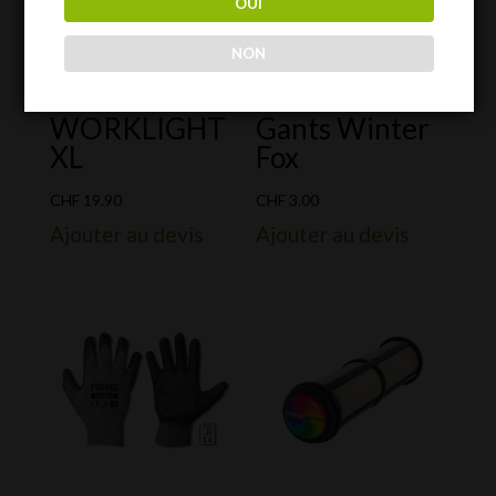
OUI
NON
WORKLIGHT
Gants Winter
XL
Fox
CHF
19.90
CHF
3.00
Ajouter au devis
Ajouter au devis