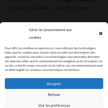
Plage
Plage
CHF
49.00
–
CHF
349.00
CHF
2.00
–
CHF
8.00
de
de
prix :
prix :
CHF 49.00
CHF 2.00
Gérer le consentement aux
à
à
cookies
CHF 349.00
CHF 8.00
2024-2025 ©
Let’s Grow
, tous droits
Pour offrir les meilleures expériences, nous utilisons des technologies
réservés – Conception web by
Moovent
–
telles que les cookies pour stocker et/ou accéder aux informations des
appareils. Le fait de consentir à ces technologies nous permettra de traiter
Hébergement et mail
Infomaniak
des données telles que le comportement de navigation ou les ID uniques sur
ce site. Le fait de ne pas consentir ou de retirer son consentement peut avoir
un effet négatif sur certaines caractéristiques et fonctions.
Accepter
Refuser
Conditions générales
Voir les préférences