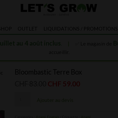
SHOP
OUTLET
LIQUIDATIONS / PROMOTIONS
juillet au 4 août inclus
B
.
|
✅ Le magasin de
accueillir.
Bloombastic Terre Box
ic
Le
Le
CHF
83.00
CHF
59.00
prix
prix
quantité
initial
actuel
Ajouter au devis
de
était :
est :
Bloombastic
CHF 83.00.
CHF 59.00.
Catégories :
Atami
,
Engrais
Étiquette :
Atami