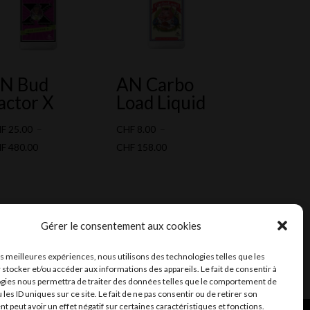
N Bud
AN Carbo
actor X
Load Liquid
HF
25.00
–
CHF
8.00
–
Plage
Plage
HF
480.00
CHF
158.00
de
de
prix :
prix :
CHF 25.00
CHF 8.00
à
à
Gérer le consentement aux cookies
CHF 480.00
CHF 158.00
les meilleures expériences, nous utilisons des technologies telles que les
 stocker et/ou accéder aux informations des appareils. Le fait de consentir à
gies nous permettra de traiter des données telles que le comportement de
 les ID uniques sur ce site. Le fait de ne pas consentir ou de retirer son
 peut avoir un effet négatif sur certaines caractéristiques et fonctions.