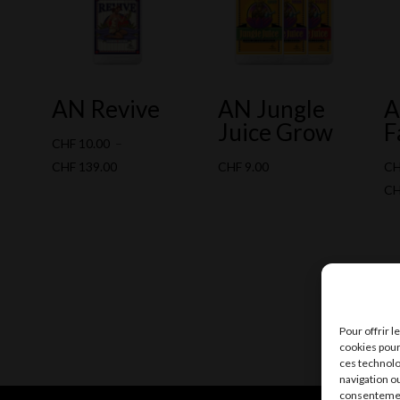
AN Revive
AN Jungle
A
Juice Grow
F
CHF
10.00
–
Plage
CHF
139.00
CHF
9.00
C
de
C
prix :
00
CHF 10.00
à
.00
CHF 139.00
Pour offrir 
cookies pour
ces technolo
navigation ou
consentement