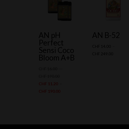
AN pH
AN B-52
Perfect
CHF
14.00
–
Sensi Coco
Plage
CHF
249.00
Bloom A+B
de
prix :
CHF
16.00
–
Plage
CHF 14.
CHF
190.00
de
à
CHF
11.20
–
prix :
Plage
CHF 249
CHF
190.00
CHF 16.00
de
à
prix :
CHF 190.00
CHF 11.20
à
CHF 190.00