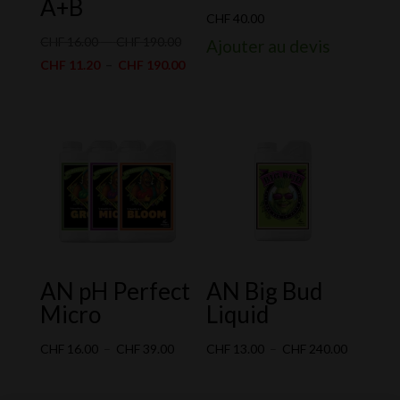
A+B
CHF
40.00
Plage
CHF
16.00
–
CHF
190.00
Ajouter au devis
de
Plage
CHF
11.20
–
CHF
190.00
prix :
de
CHF 16.00
prix :
à
CHF 11.20
CHF 190.00
à
CHF 190.00
AN pH Perfect
AN Big Bud
Micro
Liquid
Plage
Plage
CHF
16.00
–
CHF
39.00
CHF
13.00
–
CHF
240.00
de
de
prix :
prix :