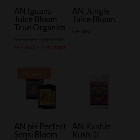
AN Iguana
AN Jungle
Juice Bloom
Juice Bloom
True Organics
CHF
9.00
Plage
CHF
35.00
–
CHF
110.00
de
Plage
CHF
24.50
–
CHF
110.00
prix :
de
CHF 35.00
prix :
à
CHF 24.50
Promo !
CHF 110.00
à
CHF 110.00
AN pH Perfect
AN Kushie
Sensi Bloom
Kush 1l.