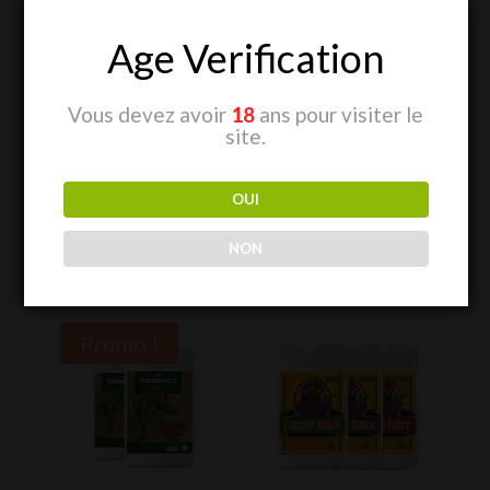
5l. -
CHF
179.00
Age Verification
Plus d’informations sur le produit
Vous devez avoir
18
ans pour visiter le
site.
OUI
NON
Produits similaires
Promo !