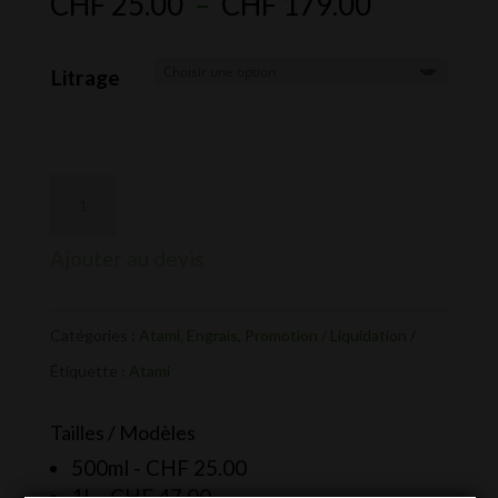
Plage
CHF
25.00
–
CHF
179.00
de
prix :
Litrage
CHF 25.0
à
CHF 179.
Ajouter au devis
Catégories :
Atami
,
Engrais
,
Promotion / Liquidation
Étiquette :
Atami
Tailles / Modèles
500ml -
CHF
25.00
1l. -
CHF
47.00