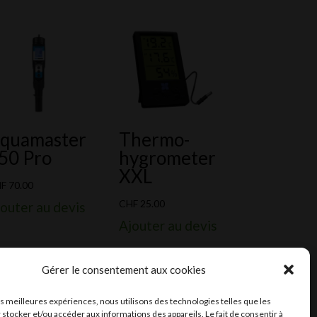
quamaster
Thermo-
50 Pro
hygrometer
XXL
HF
70.00
CHF
25.00
outer au devis
Ajouter au devis
Gérer le consentement aux cookies
les meilleures expériences, nous utilisons des technologies telles que les
 stocker et/ou accéder aux informations des appareils. Le fait de consentir à