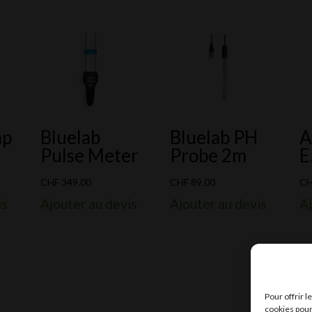
ap
Bluelab
Bluelab PH
A
Pulse Meter
Probe 2m
E
CHF
349.00
CHF
89.00
C
is
Ajouter au devis
Ajouter au devis
Aj
Pour offrir 
cookies pour