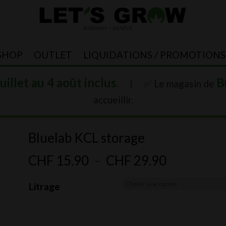
SHOP
OUTLET
LIQUIDATIONS / PROMOTIONS
juillet au 4 août inclus
B
.
|
✅ Le magasin de
accueillir.
Bluelab KCL storage
Plage
CHF
15.90
–
CHF
29.90
de
Litrage
prix :
CHF 15.9
à