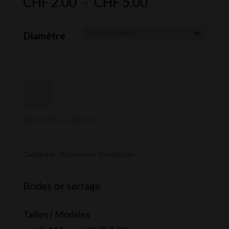
Plage
CHF
2.00
–
CHF
5.00
de
prix :
Diamètre
CHF 2.00
à
CHF 5.00
Ajouter au devis
Catégorie :
Accessoire Ventilation
Brides de serrage
Tailles / Modèles