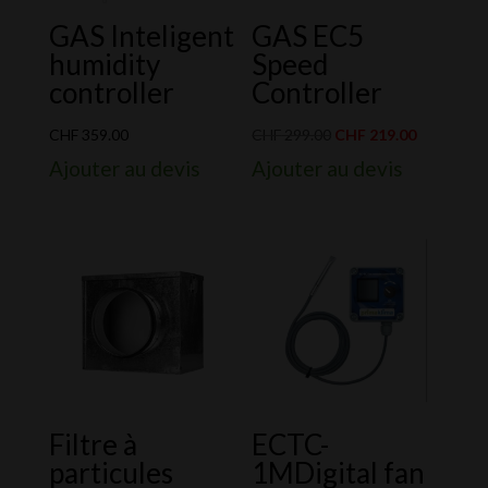
GAS Inteligent
GAS EC5
humidity
Speed
controller
Controller
Le
Le
CHF
359.00
CHF
299.00
CHF
219.00
prix
prix
Ajouter au devis
Ajouter au devis
initial
actuel
était :
est :
CHF 299.00.
CHF 219.0
Filtre à
ECTC-
particules
1MDigital fan