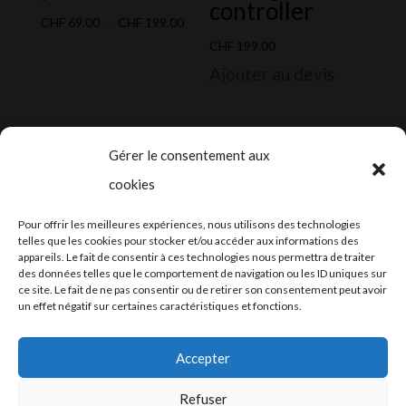
controller
Plage
CHF
69.00
–
CHF
199.00
de
CHF
199.00
prix :
Ajouter au devis
CHF 69.00
à
CHF 199.00
Gérer le consentement aux
cookies
2024-2025 ©
Let’s Grow
, tous droits
Pour offrir les meilleures expériences, nous utilisons des technologies
réservés – Conception web by
Moovent
–
telles que les cookies pour stocker et/ou accéder aux informations des
appareils. Le fait de consentir à ces technologies nous permettra de traiter
Hébergement et mail
Infomaniak
des données telles que le comportement de navigation ou les ID uniques sur
ce site. Le fait de ne pas consentir ou de retirer son consentement peut avoir
un effet négatif sur certaines caractéristiques et fonctions.
Accepter
Refuser