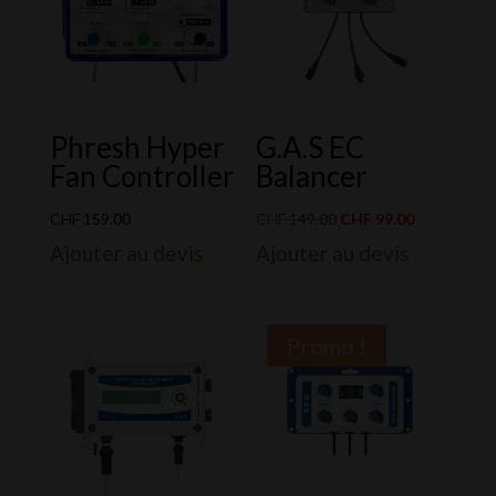
Phresh Hyper
G.A.S EC
Fan Controller
Balancer
Le
Le
CHF
159.00
CHF
149.00
CHF
99.00
prix
prix
Ajouter au devis
Ajouter au devis
initial
actuel
était :
est :
CHF 149.00.
CHF 99.00.
Promo !