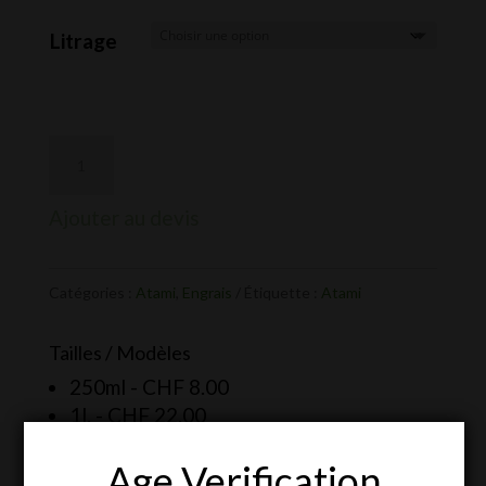
de
prix :
Litrage
CHF 8.00
à
CHF 55.00
Ajouter au devis
Catégories :
Atami
,
Engrais
Étiquette :
Atami
Tailles / Modèles
250ml -
CHF
8.00
1l. -
CHF
22.00
5l. -
CHF
55.00
Age Verification