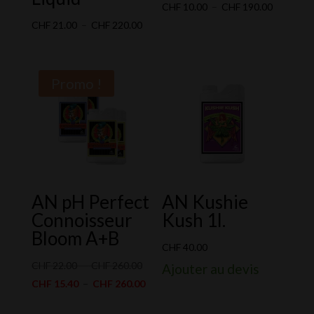
Plage
CHF
10.00
–
CHF
190.00
Plage
de
CHF
21.00
–
CHF
220.00
de
prix :
prix :
CHF 10.0
CHF 21.00
à
Promo !
à
CHF 190.
CHF 220.00
AN pH Perfect
AN Kushie
Connoisseur
Kush 1l.
Bloom A+B
CHF
40.00
Plage
CHF
22.00
–
CHF
260.00
Ajouter au devis
de
Plage
CHF
15.40
–
CHF
260.00
prix :
de