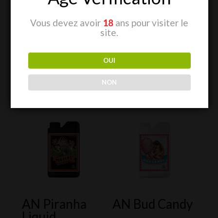
Plus d’informations sur le produit
Vous devez avoir
18
ans pour visiter le
site.
OUI
NON
Produits similaires
AN Piranha
AN Bud Candy
Liquid