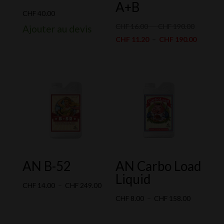
A+B
CHF
40.00
Plage
CHF
16.00
–
CHF
190.00
Ajouter au devis
de
Plage
CHF
11.20
–
CHF
190.00
prix :
de
CHF 16.0
prix :
à
CHF 11.
CHF 190.
à
CHF 190
AN B-52
AN Carbo Load
Liquid
Plage
CHF
14.00
–
CHF
249.00
de
Plage
CHF
8.00
–
CHF
158.00
prix :
de
CHF 14.00
prix :