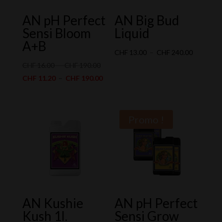
AN pH Perfect
AN Big Bud
Sensi Bloom
Liquid
A+B
Plage
CHF
13.00
–
CHF
240.00
Plage
de
CHF
16.00
–
CHF
190.00
de
Plage
prix :
CHF
11.20
–
CHF
190.00
prix :
de
CHF 13.0
CHF 16.00
prix :
à
à
CHF 11.20
CHF 240.
Promo !
CHF 190.00
à
CHF 190.00
AN Kushie
AN pH Perfect
Kush 1l.
Sensi Grow