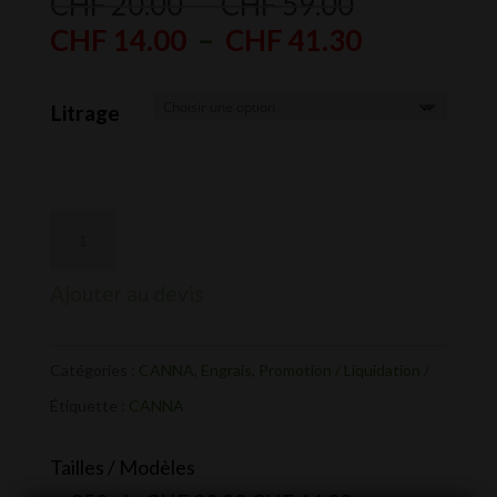
Plage
CHF
20.00
–
CHF
59.00
de
Plage
CHF
14.00
–
CHF
41.30
prix :
de
CHF 20.00
prix :
Litrage
à
CHF 14.00
CHF 59.00
à
CHF 41.30
Ajouter au devis
Catégories :
CANNA
,
Engrais
,
Promotion / Liquidation
Étiquette :
CANNA
Tailles / Modèles