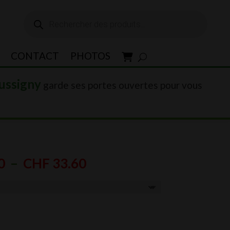
Recherche
de
produits
CONTACT
PHOTOS
ussigny
garde ses portes ouvertes pour vous
Plage
0
–
CHF
33.60
de
prix :
0
CHF 14.00
à