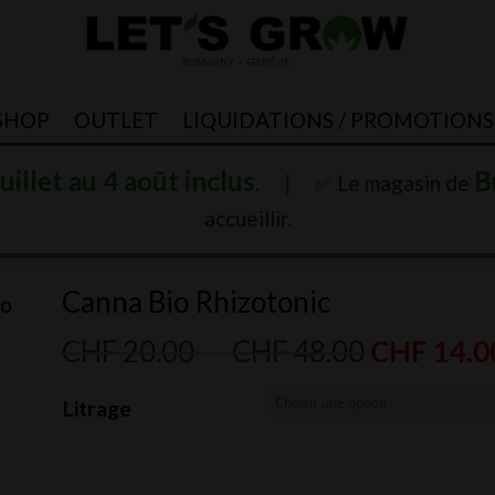
SHOP
OUTLET
LIQUIDATIONS / PROMOTIONS
juillet au 4 août inclus
B
.
|
✅ Le magasin de
accueillir.
Canna Bio Rhizotonic
io
Plage
CHF
20.00
–
CHF
48.00
CHF
14.0
de
Litrage
prix :
CHF 20.0
à