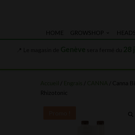
HOME
GROWSHOP
HEAD
Genève
28 
📍 Le magasin de
sera fermé du
Accueil
/
Engrais
/
CANNA
/ Canna B
Rhizotonic
Promo !