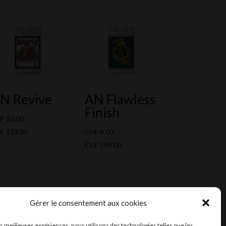
N Revive
AN Flawless
Finish
HF
10.00
–
Plage
HF
139.00
CHF
8.00
–
de
Plage
CHF
149.00
prix :
de
CHF 10.00
prix :
à
CHF 8.00
CHF 139.00
à
Gérer le consentement aux cookies
CHF 149.00
les meilleures expériences, nous utilisons des technologies telles que les