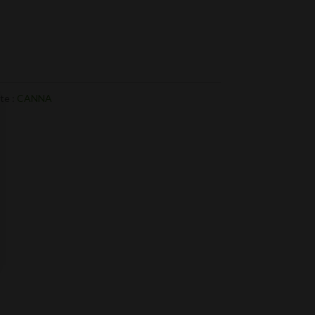
0
CHF 33.60
te :
CANNA