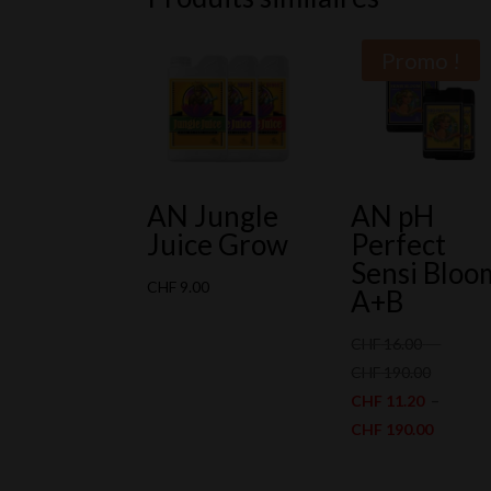
Promo !
AN Jungle
AN pH
Juice Grow
Perfect
Sensi Bloo
CHF
9.00
A+B
CHF
16.00
–
Plage
CHF
190.00
de
CHF
11.20
–
prix :
Plage
CHF
190.00
CHF 16.
de
à
prix :