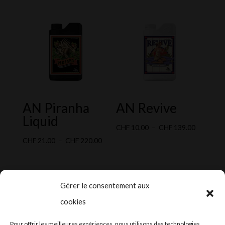
AN Piranha
AN Revive
Liquid
Plage
CHF
10.00
–
CHF
139.00
Plage
de
CHF
21.00
–
CHF
220.00
de
prix :
prix :
CHF 10.0
CHF 21.00
à
Gérer le consentement aux
à
CHF 139.
cookies
CHF 220.00
2024-2025 ©
Let’s Grow
, tous droits
Pour offrir les meilleures expériences, nous utilisons des technologies