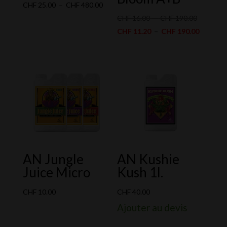
Plage
CHF
25.00
–
CHF
480.00
de
Plage
CHF
16.00
–
CHF
190.00
prix :
de
Plage
CHF
11.20
–
CHF
190.00
CHF 25.00
prix :
de
à
CHF 16.0
prix :
CHF 480.00
à
CHF 11.
CHF 190.
à
CHF 190
AN Jungle
AN Kushie
Juice Micro
Kush 1l.
CHF
10.00
CHF
40.00
Ajouter au devis