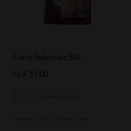
Cocos Substrate 50l.
CHF
17.00
quantité
Ajouter au devis
de
Cocos
Substrate
Catégorie :
Substrats
Étiquette :
Atami
50l.