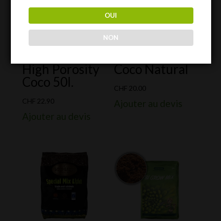
OUI
NON
High Porosity
Coco Natural
Coco 50l.
CHF
20.00
CHF
22.90
Ajouter au devis
Ajouter au devis