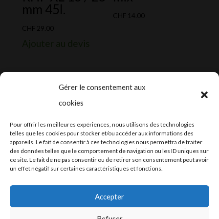
mm 45l.
CHF
14.00
CHF
29.00
Ajouter au devis
Gérer le consentement aux
cookies
2024-2025 ©
Let’s Grow
, tous droits
Pour offrir les meilleures expériences, nous utilisons des technologies
réservés – Conception web by
Moovent
–
telles que les cookies pour stocker et/ou accéder aux informations des
appareils. Le fait de consentir à ces technologies nous permettra de traiter
Hébergement et mail
Infomaniak
des données telles que le comportement de navigation ou les ID uniques sur
ce site. Le fait de ne pas consentir ou de retirer son consentement peut avoir
un effet négatif sur certaines caractéristiques et fonctions.
Accepter
Refuser