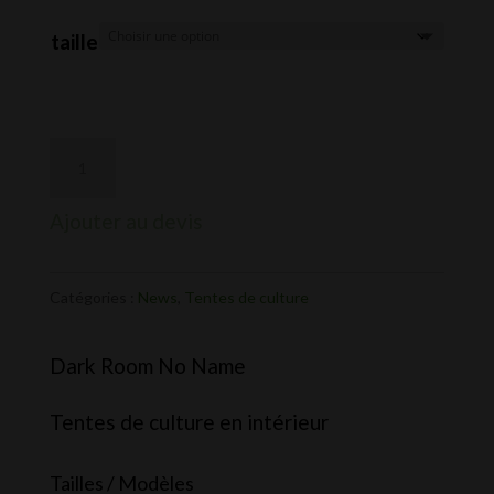
de
prix :
taille
CHF 59.0
à
CHF 399.
Ajouter au devis
Catégories :
News
,
Tentes de culture
Dark Room No Name
Tentes de culture en intérieur
Tailles / Modèles