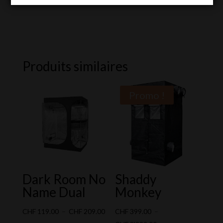
Produits similaires
Promo !
Dark Room No
Shaddy
Name Dual
Monkey
Plage
CHF
119.00
–
CHF
209.00
CHF
399.00
–