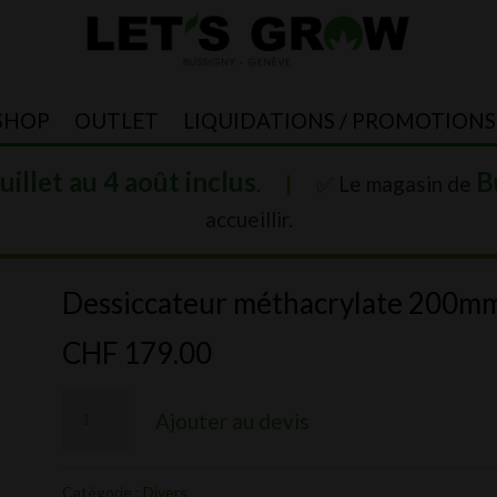
SHOP
OUTLET
LIQUIDATIONS / PROMOTIONS
juillet au 4 août inclus
B
.
|
✅ Le magasin de
accueillir.
Dessiccateur méthacrylate 200m
CHF
179.00
quantité
Ajouter au devis
de
Dessiccateur
Catégorie :
Divers