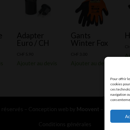
e
Adapter
Gants
H
Euro / CH
Winter Fox
C
CHF
5.90
CHF
3.00
Aj
is
Ajouter au devis
Ajouter au devis
Pour offrir 
cookies pour
ces technolo
navigation ou
consentement
ts réservés – Conception web by
Moovent
– Hébergem
Ac
Conditions générales