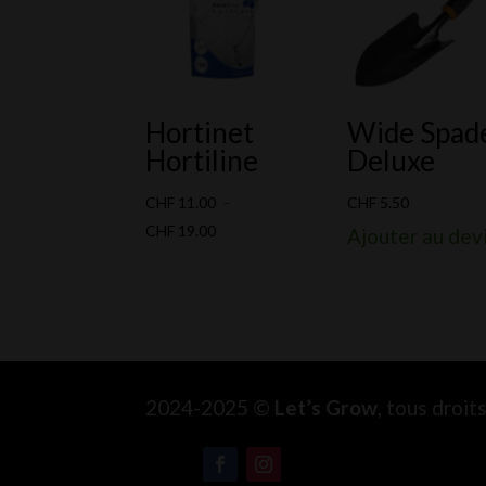
Hortinet
Wide Spad
Hortiline
Deluxe
CHF
11.00
–
CHF
5.50
Plage
CHF
19.00
Ajouter au dev
de
prix :
CHF 11.00
à
CHF 19.00
2024-2025 ©
Let’s Grow
, tous droi