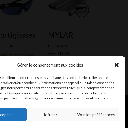
ortiglasses
MYLAR
HF
11.90
CHF
49.00
–
Plage
CHF
349.00
outer au devis
de
Gérer le consentement aux cookies
prix :
CHF 49.00
les meilleures expériences, nous utilisons des technologies telles que les
à
 stocker et/ou accéder aux informations des appareils. Le fait de consentir à
gies nous permettra de traiter des données telles que le comportement de
CHF 349.00
 les ID uniques sur ce site. Le fait de ne pas consentir ou de retirer son
 peut avoir un effet négatif sur certaines caractéristiques et fonctions.
ent et mail
Infomaniak
cepter
Refuser
Voir les préférences
Fiches de données de sécurité (FDS)