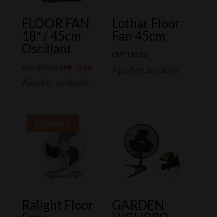
FLOOR FAN
Lothar Floor
18″ / 45cm
Fan 45cm
Oscillant
CHF
189.00
Le
Le
CHF
109.00
CHF
75.00
Ajouter au devis
prix
prix
Ajouter au devis
initial
actuel
était :
est :
CHF 109.00.
CHF 75.00.
Promo !
Ralight Floor
GARDEN