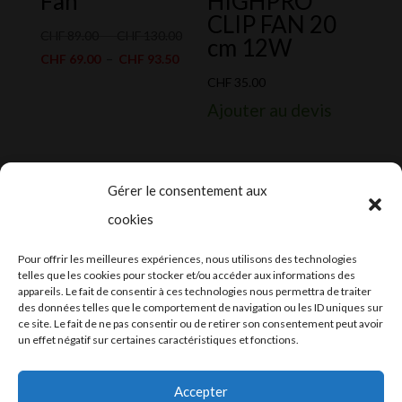
Fan
HIGHPRO
CLIP FAN 20
Plage
CHF
89.00
–
CHF
130.00
cm 12W
Plage
de
CHF
69.00
–
CHF
93.50
de
prix :
CHF
35.00
prix :
CHF 89.00
Ajouter au devis
CHF 69.00
à
à
CHF 130.00
CHF 93.50
Gérer le consentement aux
cookies
2024-2025 ©
Let’s Grow
, tous droits
Pour offrir les meilleures expériences, nous utilisons des technologies
réservés – Conception web by
Moovent
–
telles que les cookies pour stocker et/ou accéder aux informations des
appareils. Le fait de consentir à ces technologies nous permettra de traiter
Hébergement et mail
Infomaniak
des données telles que le comportement de navigation ou les ID uniques sur
ce site. Le fait de ne pas consentir ou de retirer son consentement peut avoir
un effet négatif sur certaines caractéristiques et fonctions.
Accepter