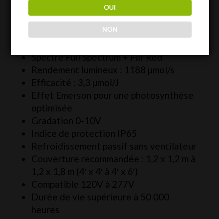
OUI
Caractéristiques principales :
NON
Puissance : 360W (3 x 120W)
Spectre Full Spectrum + Far Red
Rendement lumineux : 1188 µmol/s
Efficacité : 3,3 µmol/J
Effet Emerson pour une photosynthèse
optimisée
Gradation 0-10V
Indice de protection IP65
Refroidissement passif sans ventilateur
Couverture recommandée : 1,2 x 1,2 m à
1,2 x 1,8 m (4′ x 4′ à 4′ x 6′)
Compatible 120V à 277V
Durée de vie supérieure à 50 000
heures