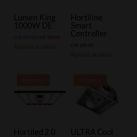
Lumen King
Hortiline
1000W DE
Smart
Controller
Le
Le
CHF
499.00
CHF
199.00
prix
prix
CHF
299.00
Ajouter au devis
initial
actuel
Ajouter au devis
était :
est :
CHF 499.00.
CHF 199.00.
Promo !
Promo !
Hortiled 2.0
ULTRA Cool