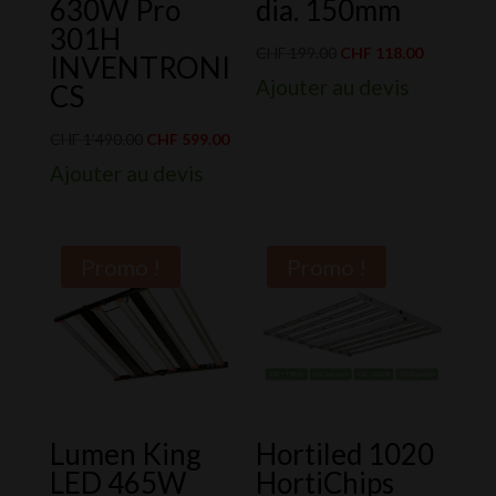
630W Pro
dia. 150mm
301H
Le
Le
CHF
199.00
CHF
118.00
INVENTRONI
prix
prix
Ajouter au devis
CS
initial
actuel
Le
Le
était :
est :
CHF
1'490.00
CHF
599.00
prix
prix
CHF 199.00.
CHF 118.0
Ajouter au devis
initial
actuel
était :
est :
CHF 1'490.00.
CHF 599.00.
Promo !
Promo !
Lumen King
Hortiled 1020
LED 465W
HortiChips