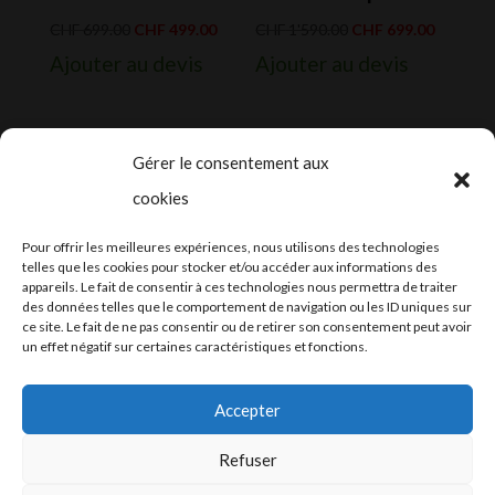
Le
Le
Le
Le
CHF
699.00
CHF
499.00
CHF
1'590.00
CHF
699.00
prix
prix
prix
prix
Ajouter au devis
Ajouter au devis
initial
actuel
initial
actuel
était :
est :
était :
est :
CHF 699.00.
CHF 499.00.
CHF 1'590.00.
CHF 699.
Gérer le consentement aux
cookies
2024-2025 ©
Let’s Grow
, tous droits
Pour offrir les meilleures expériences, nous utilisons des technologies
réservés – Conception web by
Moovent
–
telles que les cookies pour stocker et/ou accéder aux informations des
appareils. Le fait de consentir à ces technologies nous permettra de traiter
Hébergement et mail
Infomaniak
des données telles que le comportement de navigation ou les ID uniques sur
ce site. Le fait de ne pas consentir ou de retirer son consentement peut avoir
un effet négatif sur certaines caractéristiques et fonctions.
Accepter
Refuser