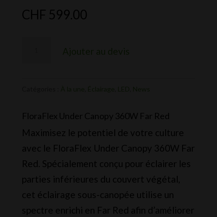
CHF
599.00
quantité
Ajouter au devis
de
FloraFlex
-
Catégories :
À la une
,
Éclairage
,
LED
,
News
Under
FloraFlex Under Canopy 360W Far Red
Canopy
Maximisez le potentiel de votre culture
360W
avec le FloraFlex Under Canopy 360W Far
Far
Red. Spécialement conçu pour éclairer les
Red
parties inférieures du couvert végétal,
cet éclairage sous-canopée utilise un
spectre enrichi en Far Red afin d’améliorer