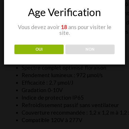
ventilateur et sa compatibilité avec les contr
Age Verification
idéale pour les cultures professionnelles et i
x 1,2 m à 1,2 x 1,8 m (4′ x 4′ à 4′ x 6′), il perme
Vous devez avoir
18
ans pour visiter le
tout en exploitant pleinement le potentiel des 
site.
Caractéristiques principales :
OUI
NON
Puissance : 360W (3 x 120W)
Spectre complet optimisé floraison
Rendement lumineux : 972 µmol/s
Efficacité : 2,7 µmol/J
Gradation 0-10V
Indice de protection IP65
Refroidissement passif sans ventilateur
Couverture recommandée : 1,2 x 1,2 m à 1,2 
Compatible 120V à 277V