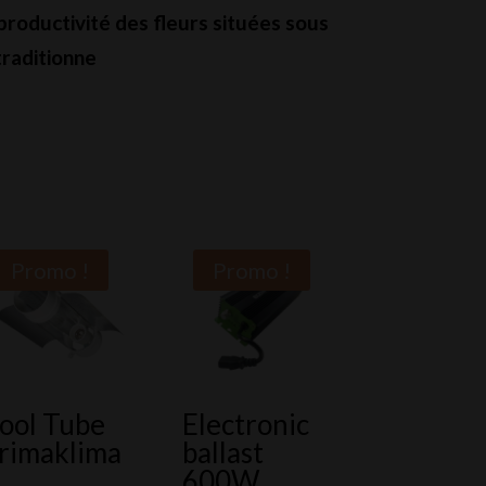
 productivité des fleurs situées sous
traditionne
Promo !
Promo !
ool Tube
Electronic
rimaklima
ballast
600W