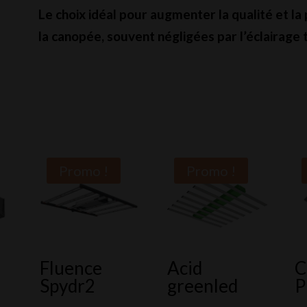
Le choix idéal pour augmenter la qualité et la
la canopée, souvent négligées par l’éclairage 
Promo !
Promo !
Fluence
Acid
C
Spydr2
greenled
P