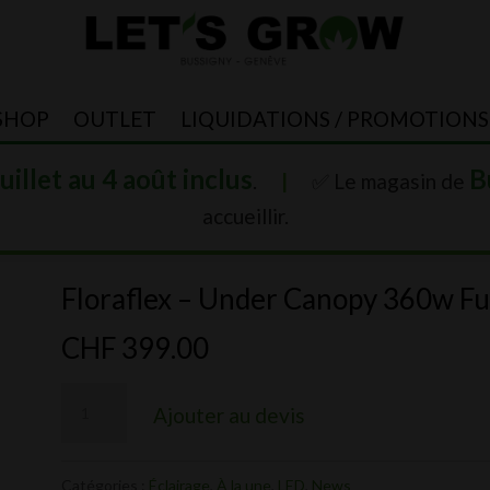
SHOP
OUTLET
LIQUIDATIONS / PROMOTIONS
juillet au 4 août inclus
B
.
|
✅ Le magasin de
accueillir.
Floraflex – Under Canopy 360w Fu
CHF
399.00
quantité
Ajouter au devis
de
Floraflex
Catégories :
Éclairage
,
À la une
,
LED
,
News