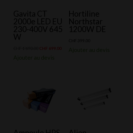
Gavita CT
Hortiline
2000e LED EU
Northstar
230-400V 645
1200W DE
W
CHF
399.00
Le
Le
CHF
1'690.00
CHF
699.00
Ajouter au devis
prix
prix
Ajouter au devis
initial
actuel
était :
est :
CHF 1'690.00.
CHF 699.00.
Ampoule HPS
Alien