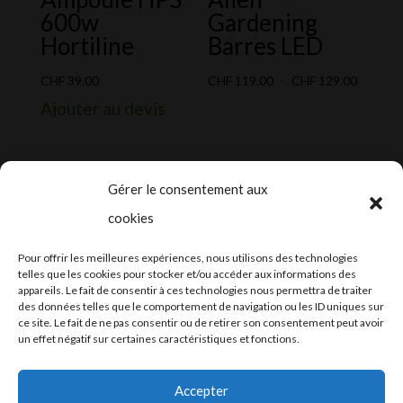
600w
Gardening
Hortiline
Barres LED
Plage
CHF
39.00
CHF
119.00
–
CHF
129.00
de
Ajouter au devis
prix :
CHF 119
à
Gérer le consentement aux
CHF 129
cookies
2024-2025 ©
Let’s Grow
, tous droits
Pour offrir les meilleures expériences, nous utilisons des technologies
réservés – Conception web by
Moovent
–
telles que les cookies pour stocker et/ou accéder aux informations des
appareils. Le fait de consentir à ces technologies nous permettra de traiter
Hébergement et mail
Infomaniak
des données telles que le comportement de navigation ou les ID uniques sur
ce site. Le fait de ne pas consentir ou de retirer son consentement peut avoir
un effet négatif sur certaines caractéristiques et fonctions.
Accepter