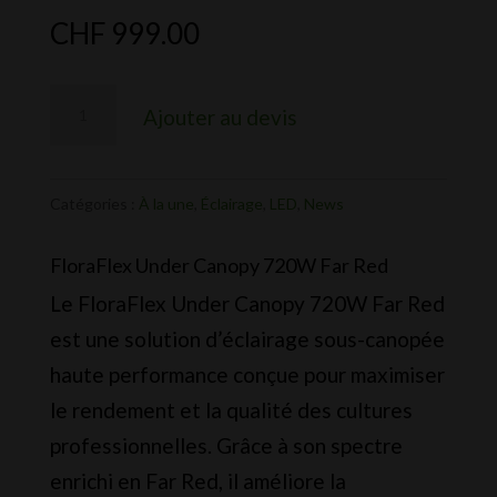
CHF
999.00
quantité
Ajouter au devis
de
Floraflex
-
Catégories :
À la une
,
Éclairage
,
LED
,
News
Under
FloraFlex Under Canopy 720W Far Red
Canopy
Le FloraFlex Under Canopy 720W Far Red
720w
est une solution d’éclairage sous-canopée
Far
haute performance conçue pour maximiser
Red
le rendement et la qualité des cultures
professionnelles. Grâce à son spectre
enrichi en Far Red, il améliore la