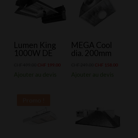
Lumen King
MEGA Cool
1000W DE
dia. 200mm
Le
Le
Le
Le
CHF
499.00
CHF
199.00
CHF
249.00
CHF
158.00
prix
prix
prix
prix
Ajouter au devis
Ajouter au devis
initial
actuel
initial
actuel
était :
est :
était :
est :
CHF 499.00.
CHF 199.00.
CHF 249.00.
CHF 158.0
Promo !