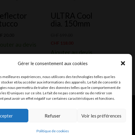
eflector
ULTRA Cool
tucco
dia. 150mm
Le
HF
20.00
CHF
199.00
prix
Le
CHF
118.00
outer au devis
initial
prix
Ajouter au devis
était :
actuel
Gérer le consentement aux cookies
CHF 199.00.
est :
CHF 118.00.
les meilleures expériences, nous utilisons des technologies telles que les
 stocker et/ou accéder aux informations des appareils. Le fait de consentir à
gies nous permettra de traiter des données telles que le comportement de
 les ID uniques sur ce site. Le fait de ne pas consentir ou de retirer son
 peut avoir un effet négatif sur certaines caractéristiques et fonctions.
ent et mail
Infomaniak
cepter
Refuser
Voir les préférences
Fiches de données de sécurité (FDS)
Politique de cookies