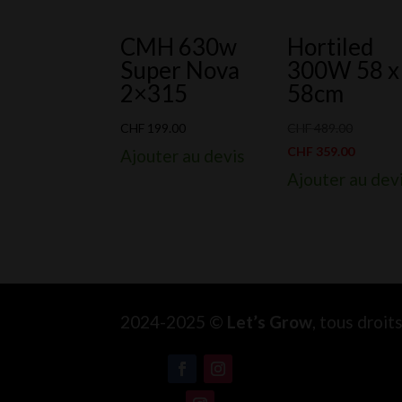
CMH 630w
Hortiled
Super Nova
300W 58 x
2×315
58cm
Le
CHF
199.00
CHF
489.00
prix
Le
CHF
359.00
Ajouter au devis
initial
prix
Ajouter au dev
était :
actuel
CHF 489.
est :
CHF 359
2024-2025 ©
Let’s Grow
, tous droi