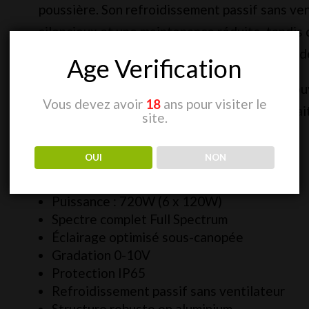
poussière. Son refroidissement passif sans ve
silencieux et une maintenance réduite, tandis 
contrôleurs 0-10V permet un pilotage précis de
Age Verification
Grâce à son efficacité élevée et à sa large cou
Vous devez avoir
18
ans pour visiter le
idéale pour les cultures à forte densité souha
site.
parties inférieures du couvert végétal.
OUI
NON
Caractéristiques principales :
Puissance : 720W (6 x 120W)
Spectre complet Full Spectrum
Éclairage optimisé sous-canopée
Gradation 0-10V
Protection IP65
Refroidissement passif sans ventilateur
Structure robuste en aluminium