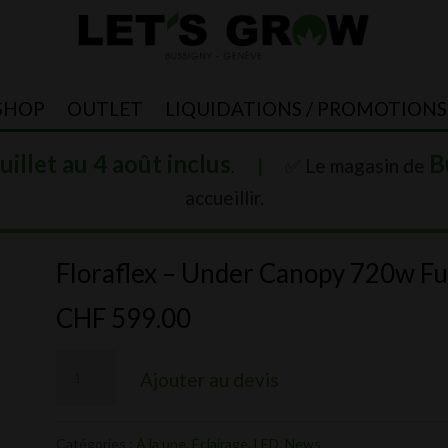
SHOP
OUTLET
LIQUIDATIONS / PROMOTIONS
juillet au 4 août inclus
B
.
|
✅ Le magasin de
accueillir.
Floraflex – Under Canopy 720w Fu
CHF
599.00
quantité
Ajouter au devis
de
Floraflex
Catégories :
À la une
,
Éclairage
,
LED
,
News