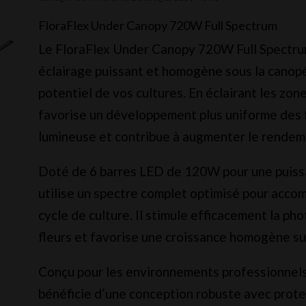
-
FloraFlex Under Canopy 720W Full Spectrum
Under
Le FloraFlex Under Canopy 720W Full Spectrum
Canopy
éclairage puissant et homogène sous la canopé
720w
potentiel de vos cultures. En éclairant les zon
Full
favorise un développement plus uniforme des f
spectrum
lumineuse et contribue à augmenter le rendeme
Doté de 6 barres LED de 120W pour une puiss
utilise un spectre complet optimisé pour accom
cycle de culture. Il stimule efficacement la ph
fleurs et favorise une croissance homogène sur
Conçu pour les environnements professionnel
bénéficie d’une conception robuste avec protec