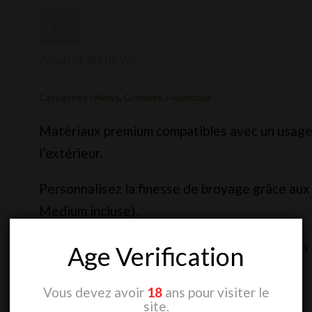
CHF 104
Ajouter au devis
Catégories :
News
,
Grinders
,
Headshop
Matériaux premium compatibles avec un usage a
l’extérieur.
Personnalisez la finesse de broyage grâce aux
Medium incluse).
Récupérez facilement le pollen grâce au tamis 
Age Verification
Simple à utiliser, à vider et à nettoyer.
Vous devez avoir
18
ans pour visiter le
site.