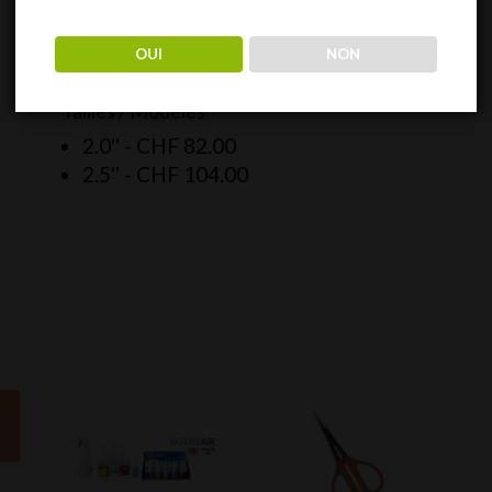
Bac inférieur à ouverture rapide.
OUI
NON
Grande chambre de broyage.
Tailles / Modèles
2.0'' -
CHF
82.00
2.5'' -
CHF
104.00