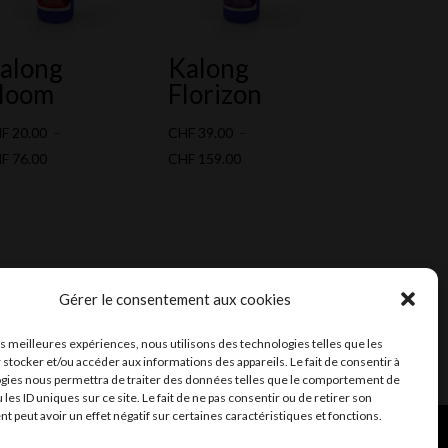
along
Kalong
loom
Florizon
HF
20.00
–
CHF
39.00
–
Plage
Plage
HF
76.00
CHF
159.00
de
de
prix :
prix :
CHF 20.00
CHF 39.00
à
à
CHF 76.00
CHF 159.00
Gérer le consentement aux cookies
les meilleures expériences, nous utilisons des technologies telles que les
 stocker et/ou accéder aux informations des appareils. Le fait de consentir à
gies nous permettra de traiter des données telles que le comportement de
 les ID uniques sur ce site. Le fait de ne pas consentir ou de retirer son
 peut avoir un effet négatif sur certaines caractéristiques et fonctions.
ent et mail
Infomaniak