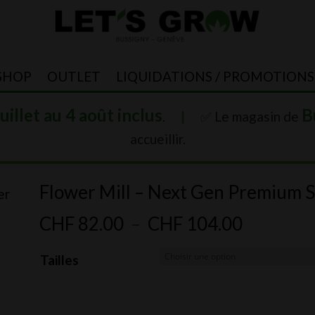
SHOP
OUTLET
LIQUIDATIONS / PROMOTIONS
juillet au 4 août inclus
B
.
|
✅ Le magasin de
accueillir.
Flower Mill – Next Gen Premium St
er
Plage
CHF
82.00
–
CHF
104.00
de
Tailles
prix :
CHF 82.
à