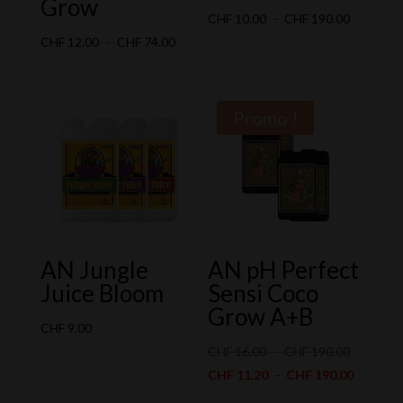
Grow
Plage
CHF
10.00
–
CHF
190.00
Plage
de
CHF
12.00
–
CHF
74.00
de
prix :
prix :
CHF 10.0
CHF 12.00
à
Promo !
à
CHF 190.
CHF 74.00
AN Jungle
AN pH Perfect
Juice Bloom
Sensi Coco
Grow A+B
CHF
9.00
Plage
CHF
16.00
–
CHF
190.00
de
Plage
CHF
11.20
–
CHF
190.00
prix :
de