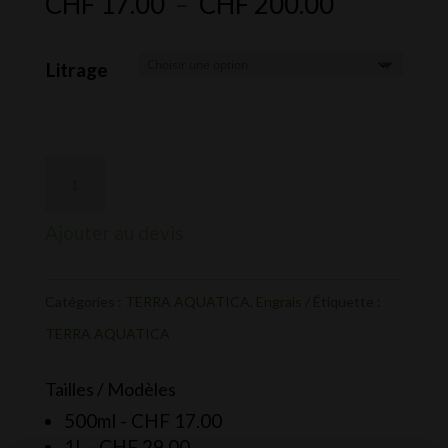
Plage
CHF
17.00
–
CHF
200.00
de
prix :
Litrage
CHF 17.0
à
CHF 200.
Ajouter au devis
Catégories :
TERRA AQUATICA
,
Engrais
Étiquette :
TERRA AQUATICA
Tailles / Modèles
500ml -
CHF
17.00
1l. -
CHF
29.00