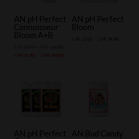
AN pH Perfect
AN pH Perfect
Connoisseur
Bloom
Bloom A+B
Plage
CHF
12.00
–
CHF
74.00
Plage
de
CHF
22.00
–
CHF
260.00
de
Plage
prix :
CHF
15.40
–
CHF
260.00
prix :
de
CHF 12.00
CHF 22.00
prix :
à
à
CHF 15.40
CHF 74.00
CHF 260.00
à
CHF 260.00
AN pH Perfect
AN Bud Candy