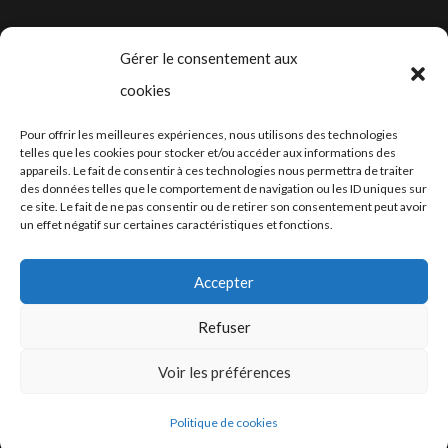
CHF 16.0
prix :
à
CHF 11.
Gérer le consentement aux
CHF 190.
à
cookies
CHF 190
2024-2025 ©
Let’s Grow
, tous droits
Pour offrir les meilleures expériences, nous utilisons des technologies
réservés – Conception web by
Moovent
–
telles que les cookies pour stocker et/ou accéder aux informations des
appareils. Le fait de consentir à ces technologies nous permettra de traiter
Hébergement et mail
Infomaniak
des données telles que le comportement de navigation ou les ID uniques sur
ce site. Le fait de ne pas consentir ou de retirer son consentement peut avoir
un effet négatif sur certaines caractéristiques et fonctions.
Accepter
Refuser
Conditions générales
Voir les préférences
Politique de cookies
Fiches de données de sécurité (FDS)