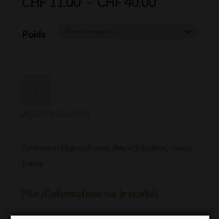
Plage
CHF
11.00
–
CHF
40.00
de
prix :
Poids
CHF 11.00
à
CHF 40.00
Ajouter au devis
Catégories :
Plagron
,
Engrais
,
News
Étiquette :
Guano
Kalong
Plus d’informations sur le produit