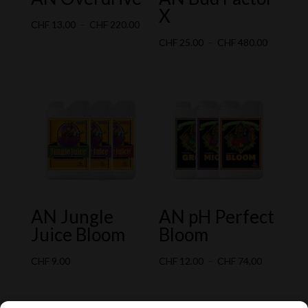
X
Plage
CHF
13.00
–
CHF
220.00
de
Plage
CHF
25.00
–
CHF
480.00
prix :
de
CHF 13.00
prix :
à
CHF 25.0
CHF 220.00
à
CHF 480.
AN Jungle
AN pH Perfect
Juice Bloom
Bloom
Plage
CHF
9.00
CHF
12.00
–
CHF
74.00
de
prix :