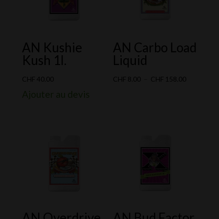
AN Kushie
AN Carbo Load
Kush 1l.
Liquid
Plage
CHF
40.00
CHF
8.00
–
CHF
158.00
de
Ajouter au devis
prix :
CHF 8.00
à
CHF 158.0
AN Overdrive
AN Bud Factor