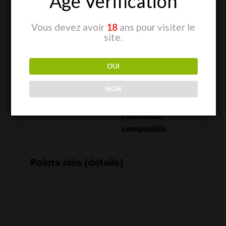
Age Verification
Vous devez avoir
18
ans pour visiter le
Fiche technique
site.
PPF
Dimensions
OUI
2750 µmol/s
136 × 136 × 12 cm
NON
Chip LED
Contrôle
HortiChips
Dimmable +
contrôleur
compatible
Points clés (détails)