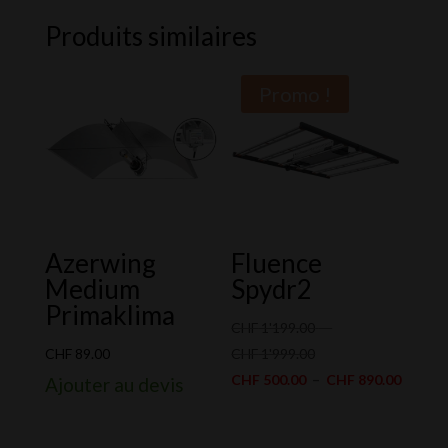
Produits similaires
Promo !
Azerwing
Fluence
Medium
Spydr2
Primaklima
CHF
1'199.00
–
Plage
CHF
89.00
CHF
1'999.00
de
Plage
CHF
500.00
–
CHF
890.00
Ajouter au devis
prix :
de
CHF 1'199.00
prix :