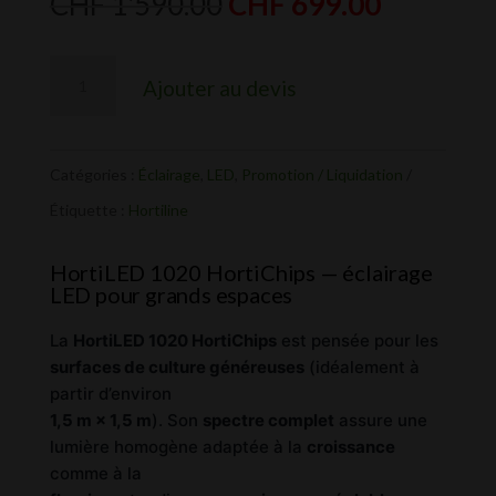
Le
Le
CHF
1'590.00
CHF
699.00
prix
prix
initial
actuel
quantité
Ajouter au devis
était :
est :
de
CHF 1'590.00.
CHF 699.
Hortiled
1020
Catégories :
Éclairage
,
LED
,
Promotion / Liquidation
HortiChips
Étiquette :
Hortiline
HortiLED 1020 HortiChips — éclairage
LED pour grands espaces
La
HortiLED 1020 HortiChips
est pensée pour les
surfaces de culture généreuses
(idéalement à
partir d’environ
1,5 m × 1,5 m
). Son
spectre complet
assure une
lumière homogène adaptée à la
croissance
comme à la