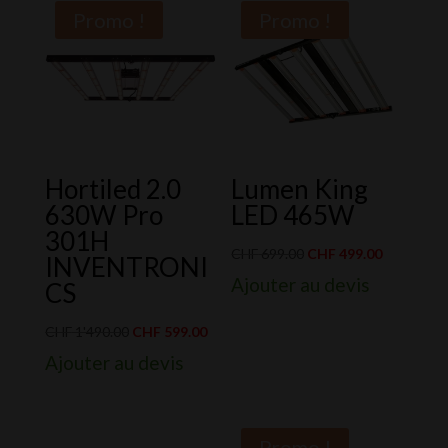
à
CHF 50
Promo !
Promo !
CHF 1'999.00
à
CHF 89
Hortiled 2.0
Lumen King
630W Pro
LED 465W
301H
Le
Le
CHF
699.00
CHF
499.00
INVENTRONI
prix
prix
Ajouter au devis
CS
initial
actuel
Le
Le
était :
est :
CHF
1'490.00
CHF
599.00
prix
prix
CHF 699.00.
CHF 499.0
Ajouter au devis
initial
actuel
était :
est :
CHF 1'490.00.
CHF 599.00.
Promo !