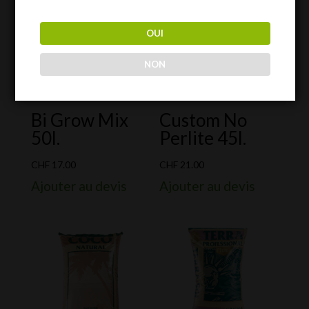
OUI
NON
Bi Grow Mix
Custom No
50l.
Perlite 45l.
CHF
17.00
CHF
21.00
Ajouter au devis
Ajouter au devis