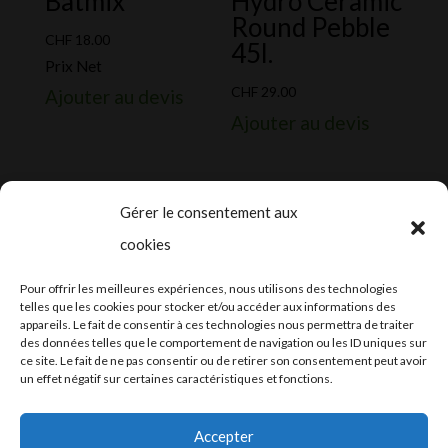
Batmix
Hydro Ceramic
Round Pebble
CHF
18.00
45l.
Prix Net
CHF
29.00
Ajouter au devis
Ajouter au devis
Gérer le consentement aux
cookies
2024-2025 ©
Let’s Grow
, tous droits
Pour offrir les meilleures expériences, nous utilisons des technologies
réservés – Conception web by
Moovent
–
telles que les cookies pour stocker et/ou accéder aux informations des
appareils. Le fait de consentir à ces technologies nous permettra de traiter
Hébergement et mail
Infomaniak
des données telles que le comportement de navigation ou les ID uniques sur
ce site. Le fait de ne pas consentir ou de retirer son consentement peut avoir
un effet négatif sur certaines caractéristiques et fonctions.
Accepter