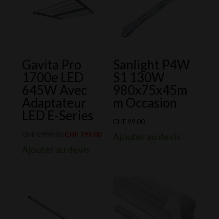
Gavita Pro
Sanlight P4W
1700e LED
S1 130W
645W Avec
980x75x45m
Adaptateur
m Occasion
LED E-Series
CHF
99.00
Le
Le
CHF
1'999.00
CHF
799.00
Ajouter au devis
prix
prix
Ajouter au devis
initial
actuel
était :
est :
CHF 1'999.00.
CHF 799.00.