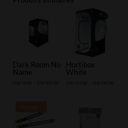
Dark Room No
Hortibox
Name
White
Plage
Plage
CHF
59.00
–
CHF
399.00
CHF
119.00
–
CHF
999.00
de
de
prix :
prix :
CHF 59.00
CHF 119
Promo !
à
à
CHF 399.00
CHF 999