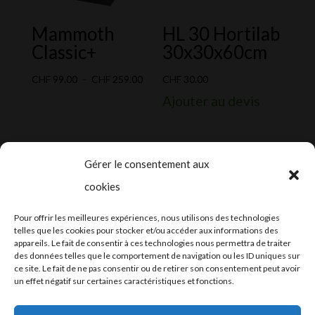
Mammoth
HL 30 Hortilab
Classic+
30x30x60cm
Plage
CHF
99.00
–
CHF
259.00
CHF
30.00
de
Ajouter au devis
prix :
CHF 99.00
à
Gérer le consentement aux
CHF 259.00
cookies
2024-2025 ©
Let’s Grow
, tous droits
Pour offrir les meilleures expériences, nous utilisons des technologies
réservés – Conception web by
Moovent
–
telles que les cookies pour stocker et/ou accéder aux informations des
appareils. Le fait de consentir à ces technologies nous permettra de traiter
Hébergement et mail
Infomaniak
des données telles que le comportement de navigation ou les ID uniques sur
ce site. Le fait de ne pas consentir ou de retirer son consentement peut avoir
un effet négatif sur certaines caractéristiques et fonctions.