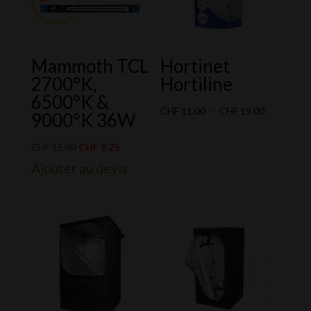
Mammoth TCL
Hortinet
2700°K,
Hortiline
6500°K &
Plage
CHF
11.00
–
CHF
19.00
9000°K 36W
de
Le
Le
prix :
CHF
11.00
CHF
8.25
prix
prix
CHF 11.00
Ajouter au devis
initial
actuel
à
était :
est :
CHF 19.00
CHF 11.00.
CHF 8.25.