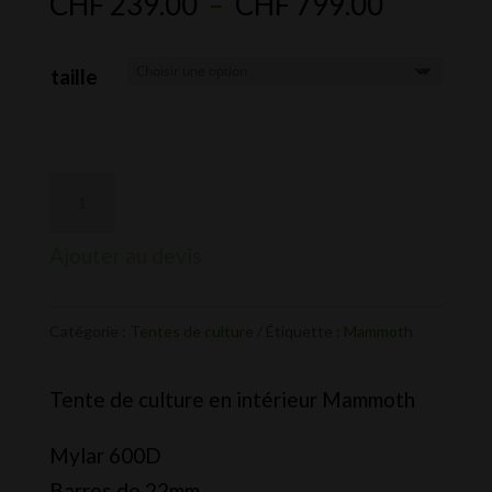
Plage
CHF
239.00
–
CHF
799.00
de
prix :
taille
CHF 239
à
CHF 799
Ajouter au devis
Catégorie :
Tentes de culture
Étiquette :
Mammoth
Tente de culture en intérieur Mammoth
Mylar 600D
Barres de 22mm