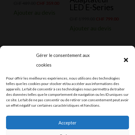
Le
Le
CHF
489.00
CHF
359.00
LED E-Series
prix
prix
Ajouter au devis
initial
actuel
Le
Le
CHF
1'999.00
CHF
799.00
était :
est :
prix
prix
Ajouter au devis
CHF 489.00.
CHF 359.00.
initial
actuel
était :
est :
CHF 1'999.00.
CHF 799.
Gérer le consentement aux
cookies
2024-2025 ©
Let’s Grow
, tous droits
Pour offrir les meilleures expériences, nous utilisons des technologies
réservés – Conception web by
Moovent
–
telles que les cookies pour stocker et/ou accéder aux informations des
appareils. Le fait de consentir à ces technologies nous permettra de traiter
Hébergement et mail
Infomaniak
des données telles que le comportement de navigation ou les ID uniques sur
ce site. Le fait de ne pas consentir ou de retirer son consentement peut avoir
un effet négatif sur certaines caractéristiques et fonctions.
Accepter