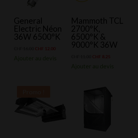
General
Mammoth TCL
Electric Néon
2700°K,
36W 6500°K
6500°K &
9000°K 36W
Le
Le
CHF
16.00
CHF
12.00
prix
prix
Le
Le
CHF
11.00
CHF
8.25
Ajouter au devis
initial
actuel
prix
prix
Ajouter au devis
était :
est :
initial
actuel
CHF 16.00.
CHF 12.00.
était :
est :
CHF 11.00.
CHF 8.25.
Promo !