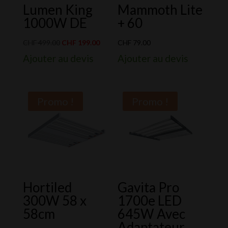
Lumen King
Mammoth Lite
1000W DE
+ 60
Le
Le
CHF
499.00
CHF
199.00
CHF
79.00
prix
prix
Ajouter au devis
Ajouter au devis
initial
actuel
était :
est :
CHF 499.00.
CHF 199.00.
Promo !
Promo !
Hortiled
Gavita Pro
300W 58 x
1700e LED
58cm
645W Avec
Adaptateur