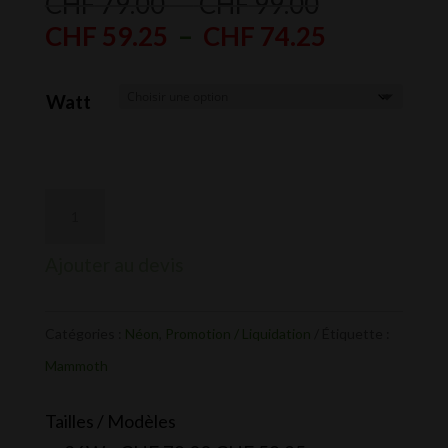
Plage
CHF
79.00
–
CHF
99.00
de
Plage
CHF
59.25
–
CHF
74.25
prix :
de
CHF 79.00
prix :
Watt
à
CHF 59.25
CHF 99.00
à
CHF 74.25
Ajouter au devis
Catégories :
Néon
,
Promotion / Liquidation
Étiquette :
Mammoth
Tailles / Modèles