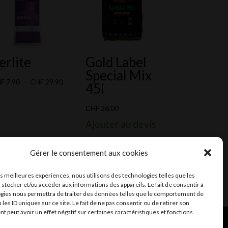
erlite
Gold Label
Special Mix
Plage
HF
7.90
–
CHF
29.90
45l
de
prix :
CHF
26.00
CHF 7.90
Ajouter au devis
à
CHF 29.90
Gérer le consentement aux cookies
les meilleures expériences, nous utilisons des technologies telles que les
 stocker et/ou accéder aux informations des appareils. Le fait de consentir à
gies nous permettra de traiter des données telles que le comportement de
 les ID uniques sur ce site. Le fait de ne pas consentir ou de retirer son
 peut avoir un effet négatif sur certaines caractéristiques et fonctions.