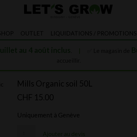
SHOP
OUTLET
LIQUIDATIONS / PROMOTIONS
juillet au 4 août inclus
B
.
|
✅ Le magasin de
accueillir.
Mills Organic soil 50L
ic
CHF
15.00
Uniquement à Genève
quantité
Ajouter au devis