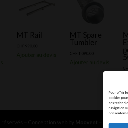
MT Rail
MT Spare
M
Tumbler
E
CHF
990.00
p
CHF
1'090.00
Ajouter au devis
5
is
Ajouter au devis
C
Aj
Pour offrir 
cookies pour
ces technolo
navigation ou
consentement
ts réservés – Conception web by
Moovent
– Hébergem