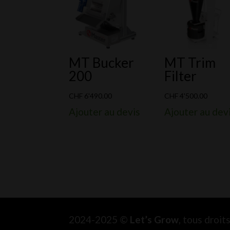
MT Bucker
MT Trim
200
Filter
CHF
6'490.00
CHF
4'500.00
Ajouter au devis
Ajouter au dev
2024-2025 ©
Let’s Grow
, tous droi