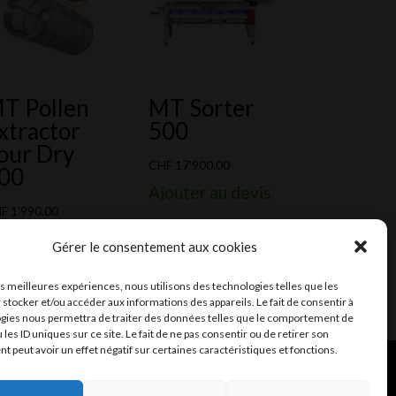
T Pollen
MT Sorter
xtractor
500
our Dry
CHF
17'900.00
00
Ajouter au devis
HF
1'990.00
outer au devis
Gérer le consentement aux cookies
les meilleures expériences, nous utilisons des technologies telles que les
 stocker et/ou accéder aux informations des appareils. Le fait de consentir à
gies nous permettra de traiter des données telles que le comportement de
 les ID uniques sur ce site. Le fait de ne pas consentir ou de retirer son
 peut avoir un effet négatif sur certaines caractéristiques et fonctions.
ent et mail
Infomaniak