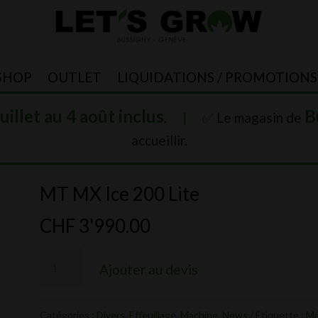
SHOP
OUTLET
LIQUIDATIONS / PROMOTIONS
juillet au 4 août inclus
B
.
|
✅ Le magasin de
accueillir.
MT MX Ice 200 Lite
CHF
3'990.00
quantité
Ajouter au devis
de
MT
Catégories :
Divers
,
Effeuillage
,
Machine
,
News
Étiquette :
Ma